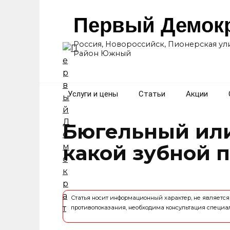
Перейти
к
Первый Демок
содержанию
Россия, Новороссийск, Пионерская ули
Район Южный
Услуги и цены
Статьи
Акции
Бюгельный ил
какой зубной 
Статья носит информационный характер, не являет
противопоказания, необходима консультация специа