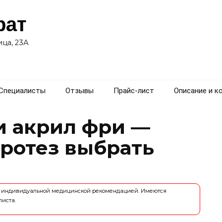
рат
ца, 23А
Специалисты
Отзывы
Прайс-лист
Описание и к
и акрил фри —
протез выбрать
ся индивидуальной медицинской рекомендацией. Имеются
листа.