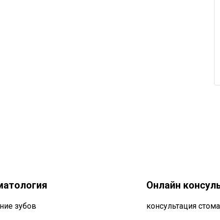
матология
Онлайн консул
ние зубов
консультация стома