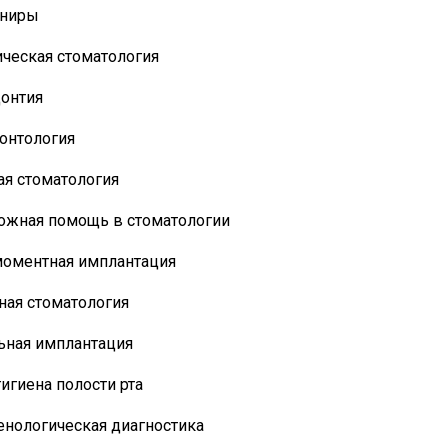
ниры
ическая стоматология
онтия
онтология
ая стоматология
ожная помощь в стоматологии
оментная имплантация
ная стоматология
ьная имплантация
игиена полости рта
енологическая диагностика