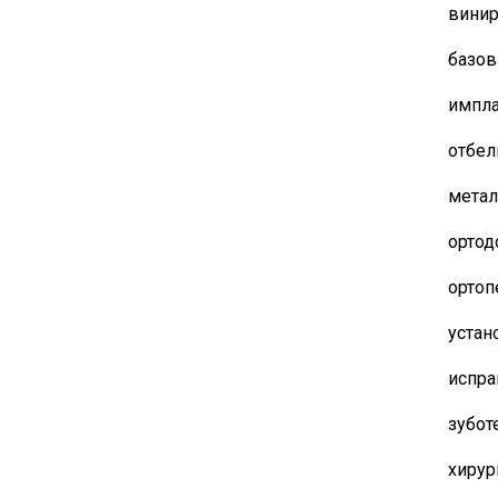
вини
базов
импла
отбел
метал
ортод
ортоп
устан
испра
зубот
хирур