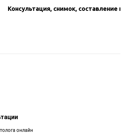
Консультация, снимок, составление план
ьтации
толога онлайн