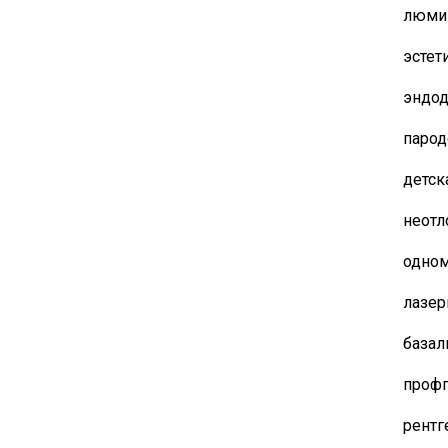
люми
эстет
эндод
парод
детск
неотл
одном
лазер
базал
профг
рентг