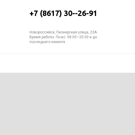
+7 (8617) 30--26-91
Новороссийск, Пионерская улица, 23А
Время работы: Пн-вс: 08:00—20:00 и до
последнего клиента