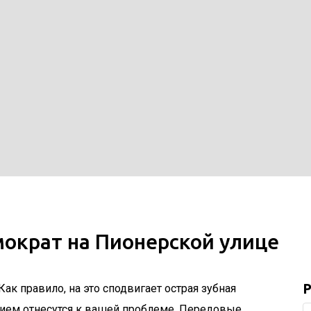
ократ на Пионерской улице
Р
к правило, на это сподвигает острая зубная
нием отнесутся к вашей проблеме. Передовые