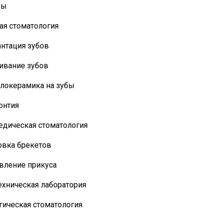
ры
ая стоматология
нтация зубов
ивание зубов
локерамика на зубы
онтия
едическая стоматология
овка брекетов
вление прикуса
ехническая лаборатория
гическая стоматология