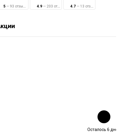
5
— 93 отзывa
4.9
— 203 отзывa
4.7
— 13 отзывов
Акции
Осталось 6 дней