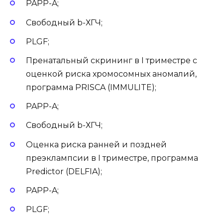
PAPP-A;
Свободный b-ХГЧ;
PLGF;
Пренатальный скрининг в I триместре с
оценкой риска хромосомных аномалий,
программа PRISCA (IMMULITE);
PAPP-A;
Свободный b-ХГЧ;
Оценка риска ранней и поздней
преэклампсии в I триместре, программа
Predictor (DELFIA);
PAPP-A;
PLGF;