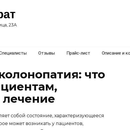
рат
ца, 23А
Специалисты
Отзывы
Прайс-лист
Описание и к
олонопатия: что
ациентам,
лечение
яет собой состояние, характеризующееся
ое может возникать у пациентов,