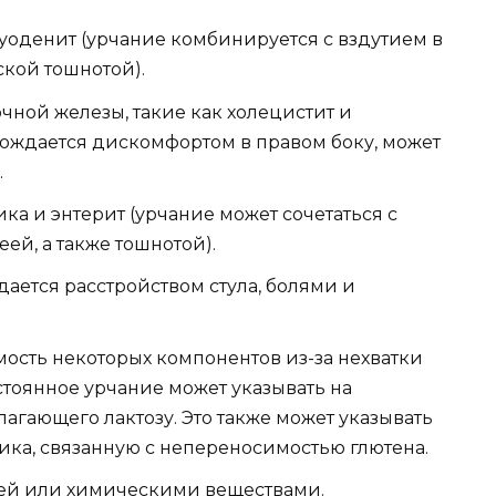
уоденит (урчание комбинируется с вздутием в
кой тошнотой).
ной железы, такие как холецистит и
вождается дискомфортом в правом боку, может
.
 и энтерит (урчание может сочетаться с
ей, а также тошнотой).
ается расстройством стула, болями и
ость некоторых компонентов из-за нехватки
тоянное урчание может указывать на
лагающего лактозу. Это также может указывать
ка, связанную с непереносимостью глютена.
ей или химическими веществами.