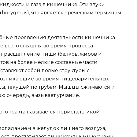
идкости и газа в кишечнике. Эти звуки
rborygmus), что является греческим термином
обные проявления деятельности кишечника
ще всего слышны во время процесса
 расщепление пищи (белков, жиров и
ов на более мелкие составные части.
тавляют собой полые структуры с
 возникающие во время пищеварительных
ды, текущей по трубам. Мышцы сжимаются и
ою очередь, вызывает урчание.
о тракта называется перистальтикой.
попаданием в желудок лишнего воздуха,
 ест, проглатывает пищу крупными кусками,