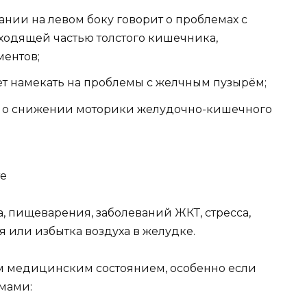
ании на левом боку говорит о проблемах с
одящей частью толстого кишечника,
ментов;
ет намекать на проблемы с желчным пузырём;
т о снижении моторики желудочно-кишечного
те
а, пищеварения, заболеваний ЖКТ, стресса,
 или избытка воздуха в желудке.
ым медицинским состоянием, особенно если
мами: