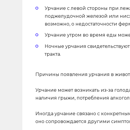
Урчание с левой стороны при леж
поджелудочной железой или нисх
возможно, о недостаточности фер
Урчание утром во время еды мож
Ночные урчания свидетельствую
тракта.
Причины появления урчания в живо
Урчание может возникать из-за голод
наличия грыжи, потребления алкоголя
Иногда урчание связано с конкретн
оно сопровождается другими симпто