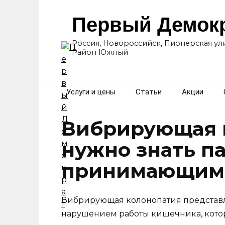
Перейти
к
Первый Демок
содержанию
Россия, Новороссийск, Пионерская ули
Район Южный
Услуги и цены
Статьи
Акции
Вибрирующая к
нужно знать п
принимающим 
Вибрирующая колонопатия представл
нарушением работы кишечника, котор