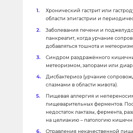
Хронический гастрит или гастрод
области эпигастрии и периодичес
Заболевания печени и поджелудоч
панкреатит, когда урчание сопро
добавляться тошнота и метеоризм
Синдром раздражённого кишечника
метеоризмом, запорами или диаре
Дисбактериоз (урчание сопровожд
спазмами в области живота).
Пищевая аллергия и непереносим
пищеварительных ферментов. Пос
недостаток лактазы, фермента, раз
на целиакию – патологию кишечни
Отравления некачественной пищ