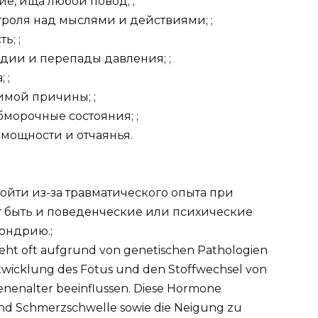
е, ища любой повод; ;
троля над мыслями и действиями; ;
ь; ;
дии и перепады давления; ;
 ;
имой причины; ;
бморочные состояния; ;
мощности и отчаянья.
йти из-за травматического опыта при
т быть и поведенческие или психические
ондрию.;
eht oft aufgrund von genetischen Pathologien
ntwicklung des Fötus und den Stoffwechsel von
enenalter beeinflussen. Diese Hormone
 und Schmerzschwelle sowie die Neigung zu