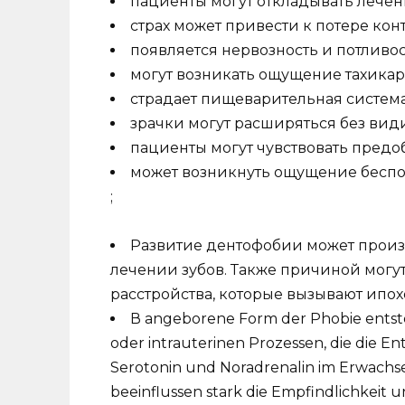
пациенты могут откладывать лечени
страх может привести к потере кон
появляется нервозность и потливост
могут возникать ощущение тахикар
страдает пищеварительная система;
зрачки могут расширяться без вид
пациенты могут чувствовать предо
может возникнуть ощущение беспо
;
Развитие дентофобии может произо
лечении зубов. Также причиной могу
расстройства, которые вызывают ипох
В angeborene Form der Phobie entst
oder intrauterinen Prozessen, die die E
Serotonin und Noradrenalin im Erwachs
beeinflussen stark die Empfindlichkeit