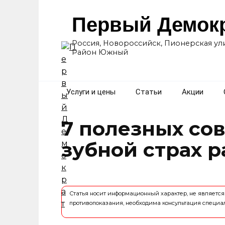
Перейти
к
Первый Демок
содержанию
Россия, Новороссийск, Пионерская ули
Район Южный
Услуги и цены
Статьи
Акции
7 полезных сов
зубной страх р
Статья носит информационный характер, не являет
противопоказания, необходима консультация специа