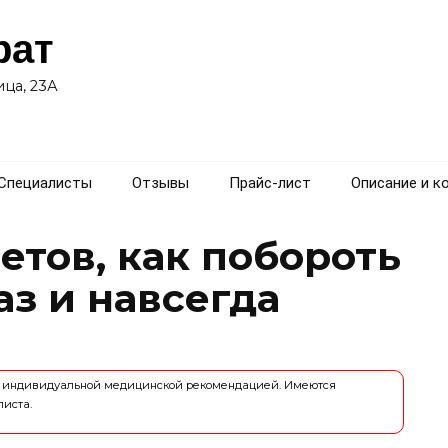
рат
ца, 23А
Специалисты
Отзывы
Прайс-лист
Описание и к
етов, как побороть
аз и навсегда
ся индивидуальной медицинской рекомендацией. Имеются
листа.