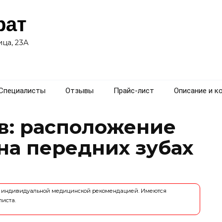
рат
ца, 23А
Специалисты
Отзывы
Прайс-лист
Описание и к
в: расположение
на передних зубах
ся индивидуальной медицинской рекомендацией. Имеются
листа.