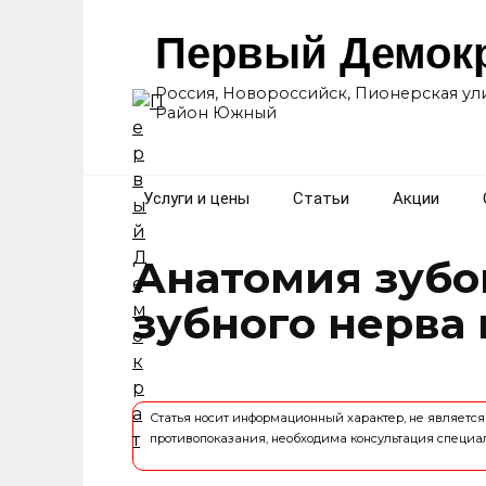
Перейти
к
Первый Демок
содержанию
Россия, Новороссийск, Пионерская ули
Район Южный
Услуги и цены
Статьи
Акции
Анатомия зубо
зубного нерва 
Статья носит информационный характер, не являет
противопоказания, необходима консультация специа