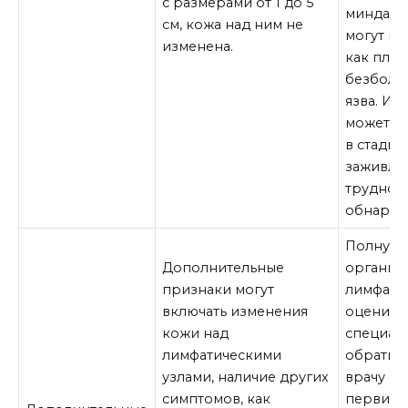
с размерами от 1 до 5
миндали
см, кожа над ним не
могут вы
изменена.
как плот
безболе
язва. Ин
может н
в стадии
заживле
трудной
обнаруж
Полную 
Дополнительные
организ
признаки могут
лимфати
включать изменения
оценить
кожи над
специали
лимфатическими
обратить
узлами, наличие других
врачу о
симптомов, как
первичн