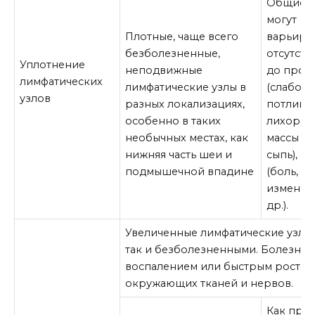
Общие 
могут
Плотные, чаще всего
варьиров
безболезненные,
отсутств
Уплотнение
неподвижные
до проя
лимфатических
лимфатические узлы в
(слабость
узлов
разных локализациях,
потливос
особенно в таких
лихорадк
необычных местах, как
массы тел
нижняя часть шеи и
сыпь), и
подмышечной впадине
(боль, от
изменен
др.).
Увеличенные лимфатические узлы 
так и безболезненными. Болезненн
воспалением или быстрым ростом 
окружающих тканей и нервов.
Как прав