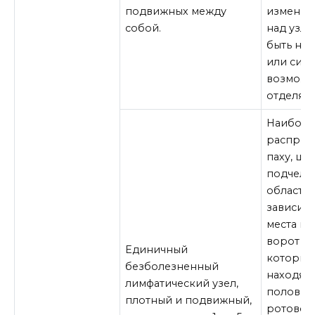
подвижных между
изменен
собой.
над узл
быть не
или сине
возможн
отделяем
Наиболе
распрос
паху, ше
подчелю
области,
зависимо
места в
ворот и
Единичный
которые
безболезненный
находятс
лимфатический узел,
половых 
плотный и подвижный,
ротовой