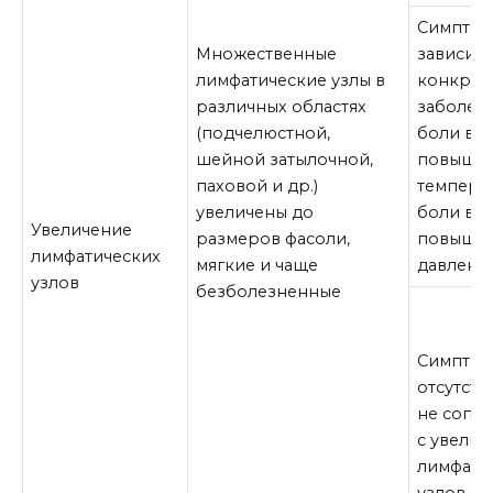
Симптом
Множественные
зависит 
лимфатические узлы в
конкрет
различных областях
заболева
(подчелюстной,
боли в ш 
шейной затылочной,
повыше
паховой и др.)
температ
увеличены до
боли в ж
Увеличение
размеров фасоли,
повыше
лимфатических
мягкие и чаще
давление
узлов
безболезненные
Симптом
отсутств
не сопос
с увели
лимфати