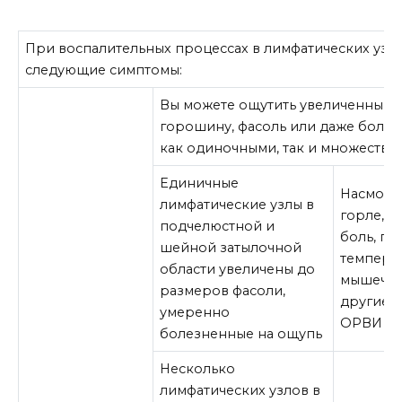
При воспалительных процессах в лимфатических узл
следующие симптомы:
Вы можете ощутить увеличенный 
горошину, фасоль или даже больш
как одиночными, так и множествен
Единичные
Насморк,
лимфатические узлы в
горле, г
подчелюстной и
боль, п
шейной затылочной
температ
области увеличены до
мышечны
размеров фасоли,
другие 
умеренно
ОРВИ
болезненные на ощупь
Несколько
лимфатических узлов в