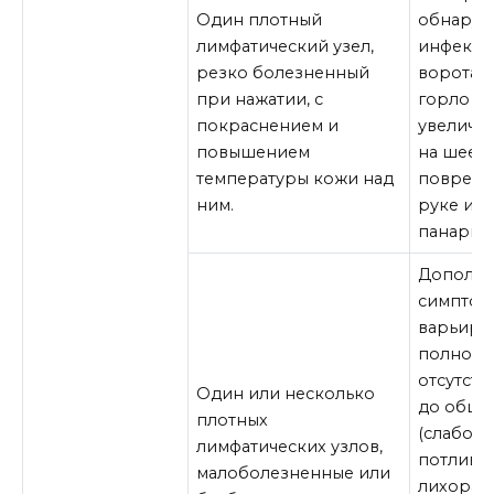
Один плотный
обнаруж
лимфатический узел,
инфекц
резко болезненный
ворота: 
при нажатии, с
горло п
покраснением и
увеличе
повышением
на шее,
температуры кожи над
поврежд
ним.
руке или
панарици
Дополни
симптом
варьиров
полного
отсутств
Один или несколько
до общи
плотных
(слабость
лимфатических узлов,
потливос
малоболезненные или
лихорадк