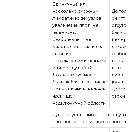
Единичный или
несколько смежных
Дополни
лимфатических узлов
симптом
увеличены, плотные,
отсутств
чаще всего
быть об
безболезненные,
(потеря 
малоподвижные из-за
лихорадк
спайки с
слабость
окружающими тканями
повыше
или между собой.
потоотд
Локализация может
либо ло
быть любая, в том числе
(боли, у
подмышечной, нижней
деформа
части шеи,
отеки и д
надключичной области.
Существует возможность ощутить
плотности — от мягких, слабовыр