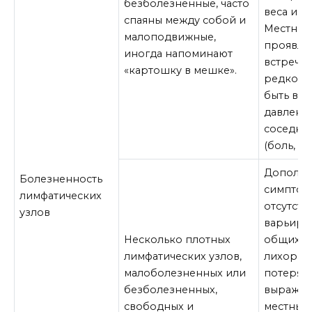
безболезненные, часто
веса и др
спаяны между собой и
Местные
малоподвижные,
проявле
иногда напоминают
встреча
«картошку в мешке».
редко, н
быть вы
давлени
соседни
(боль, от
Дополни
Болезненность
симптом
лимфатических
отсутств
узлов
варьиров
Несколько плотных
общих (с
лимфатических узлов,
лихорадк
малоболезненных или
потеря в
безболезненных,
выражен
свободных и
местных