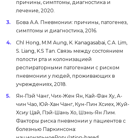
причины, симптомы, диагностика и
лечение, 2020.
Бова А.А. Пневмонии: причины, патогенез,
симптомы и диагностика, 2016.
Chl Hong, M.M Aung, K. Kanagasabai, C.A. Lim,
S. Liang, K.S Tan. Связь между состоянием
полости рта и колонизацией
респираторными патогенами с риском
пневмонии у людей, проживающих в
учреждениях, 2018.
Ян-Пэй Чанг, Чих-Жен Ян, Кай-Фан Ху, А-
чин Чао, Юй-Хан Чанг, Кун-Пин Хсиех, Жуй-
Хсиу Цай, Пэй-Шань Хо, Шэнь-Ян Лим.
Факторы риска пневмонии у пациентов с
болезнью Паркинсона:
национальноеPopulation-based