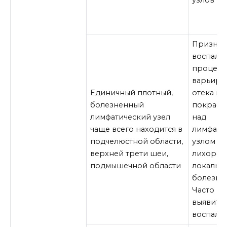
узлов
Признак
воспали
процесс
варьиру
Единичный плотный,
отека и
болезненный
покрасн
лимфатический узел
над
чаще всего находится в
лимфати
подчелюстной области,
узлом д
верхней трети шеи,
лихорад
подмышечной области
локальн
болезне
Часто м
выявить
воспален