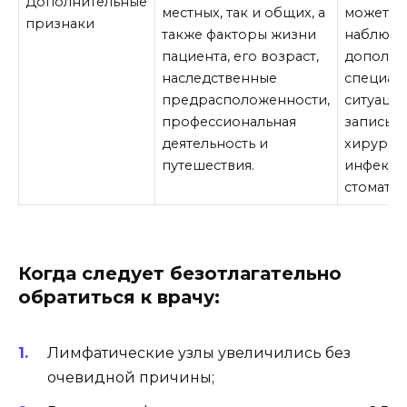
Дополнительные
местных, так и общих, а
может б
признаки
также факторы жизни
наблюде
пациента, его возраст,
дополни
наследственные
специали
предрасположенности,
ситуаци
профессиональная
запись к
деятельность и
хирургу,
путешествия.
инфекцио
стоматол
Когда следует безотлагательно
обратиться к врачу:
Лимфатические узлы увеличились без
очевидной причины;