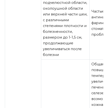
подчелюстной области,
околоушной области
Частые 
или верхней части шеи,
ангины,
с различными
фаринги
степенями плотности и
стомато
болезненности,
пробле
размером до 1-1,5 см,
продолжающие
увеличиваться после
болезни
Общая сл
повыше
температ
увеличе
печени 
селезенк
возможн
кожная 