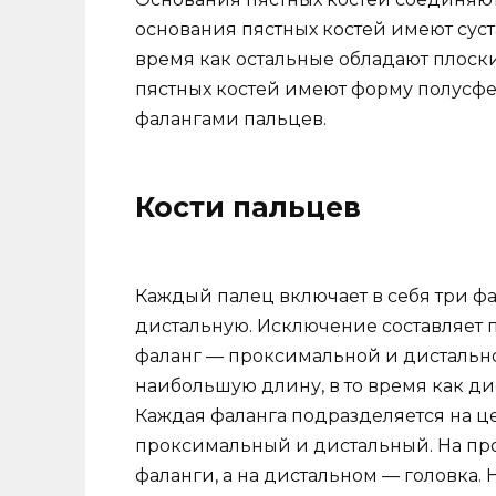
основания пястных костей имеют сус
время как остальные обладают плоск
пястных костей имеют форму полусф
фалангами пальцев.
Кости пальцев
Каждый палец включает в себя три ф
дистальную. Исключение составляет п
фаланг — проксимальной и дистальн
наибольшую длину, в то время как д
Каждая фаланга подразделяется на це
проксимальный и дистальный. На пр
фаланги, а на дистальном — головка.