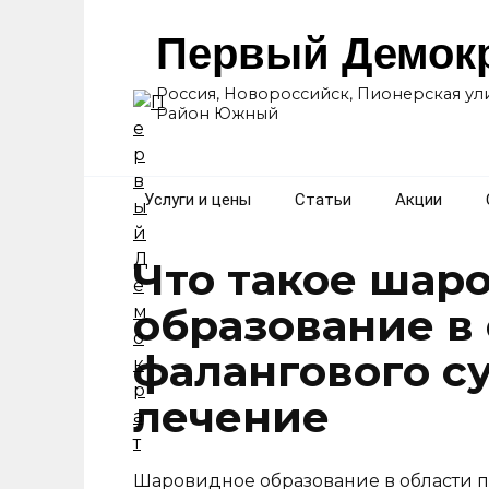
Перейти
к
Первый Демок
содержанию
Россия, Новороссийск, Пионерская ули
Район Южный
Услуги и цены
Статьи
Акции
Что такое шар
образование в 
фалангового с
лечение
Шаровидное образование в области пя