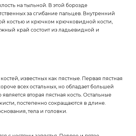
лость на тыльной. В этой борозде
тственных за сгибание пальцев. Внутренний
ой костью и крючком крючковидной кости,
ужный край состоит из ладьевидной и
костей, известных как пястные. Первая пястная
короче всех остальных, но обладает большей
является вторая пястная кость. Остальные
 кисти, постепенно сокращаются в длине.
основания, тела и головки.
я с костями запястья. Первое и пятое