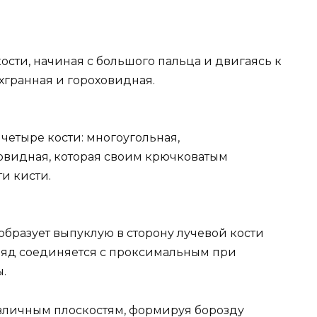
сти, начиная с большого пальца и двигаясь к
ехгранная и гороховидная.
четыре кости: многоугольная,
овидная, которая своим крючковатым
и кисти.
образует выпуклую в сторону лучевой кости
ряд соединяется с проксимальным при
.
азличным плоскостям, формируя борозду