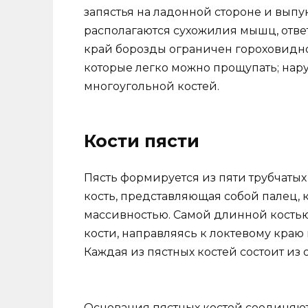
запястья на ладонной стороне и выпук
располагаются сухожилия мышц, отве
край борозды ограничен гороховидн
которые легко можно прощупать; нар
многоугольной костей.
Кости пясти
Пясть формируется из пяти трубчатых 
кость, представляющая собой палец, 
массивностью. Самой длинной костью 
кости, направляясь к локтевому краю
Каждая из пястных костей состоит из 
Основания пястных костей соединяютс