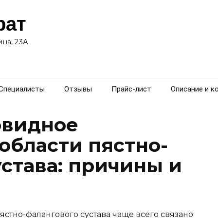
рат
ца, 23А
Специалисты
Отзывы
Прайс-лист
Описание и к
овидное
области пястно-
устава: причины и
стно-фалангового сустава чаще всего связано