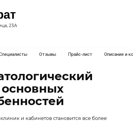
рат
ца, 23А
Специалисты
Отзывы
Прайс-лист
Описание и к
матологический
р основных
бенностей
клиник и кабинетов становится все более