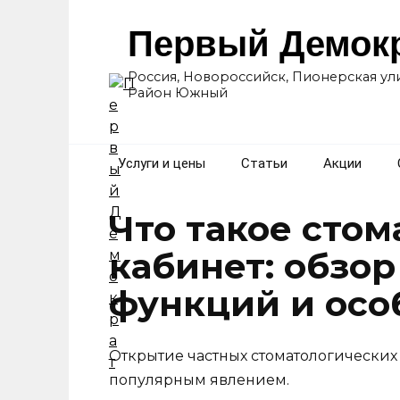
Перейти
к
Первый Демок
содержанию
Россия, Новороссийск, Пионерская ули
Район Южный
Услуги и цены
Статьи
Акции
Что такое сто
кабинет: обзо
функций и осо
Открытие частных стоматологических 
популярным явлением.