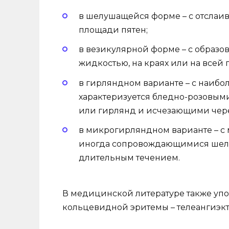
в шелушащейся форме – с отслаи
площади пятен;
в везикулярной форме – с образо
жидкостью, на краях или на всей 
в гирляндном варианте – с наибо
характеризуется бледно-розовым
или гирлянд и исчезающими чере
в микрогирляндном варианте – с 
иногда сопровождающимися шелу
длительным течением.
В медицинской литературе также уп
кольцевидной эритемы – телеангиэкт