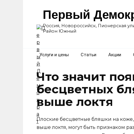
Перейти
к
Первый Демок
содержанию
Россия, Новороссийск, Пионерская ули
Район Южный
Услуги и цены
Статьи
Акции
Что значит по
бесцветных бл
выше локтя
Плоские бесцветные бляшки на коже,
выше локтя, могут быть признаком р