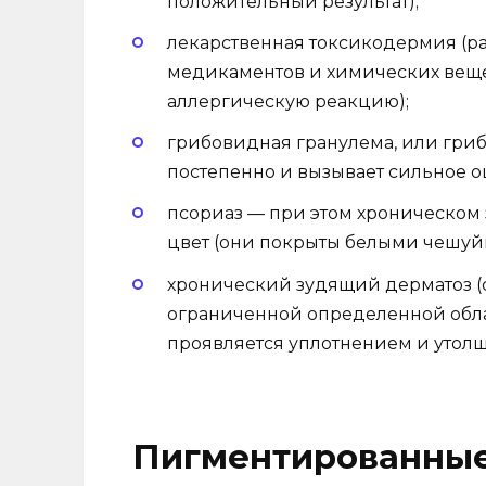
положительный результат);
лекарственная токсикодермия (р
медикаментов и химических веще
аллергическую реакцию);
грибовидная гранулема, или гриб
постепенно и вызывает сильное о
псориаз — при этом хроническом
цвет (они покрыты белыми чешуй
хронический зудящий дерматоз (с
ограниченной определенной обла
проявляется уплотнением и утол
Пигментированные