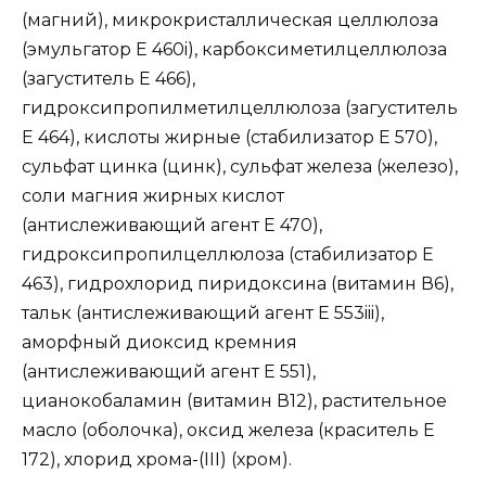
(магний), микрокристаллическая целлюлоза
(эмульгатор Е 460i), карбоксиметилцеллюлоза
(загуститель Е 466),
гидроксипропилметилцеллюлоза (загуститель
Е 464), кислоты жирные (стабилизатор Е 570),
сульфат цинка (цинк), сульфат железа (железо),
соли магния жирных кислот
(антислеживающий агент Е 470),
гидроксипропилцеллюлоза (стабилизатор Е
463), гидрохлорид пиридоксина (витамин В6),
тальк (антислеживающий агент Е 553iii),
аморфный диоксид кремния
(антислеживающий агент Е 551),
цианокобаламин (витамин В12), растительное
масло (оболочка), оксид железа (краситель Е
172), хлорид хрома-(III) (хром).