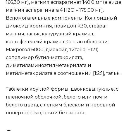
166,30 мг), магния аспарагинат 140,0 мг (в виде
магния аспарагината·4 Н2О – 175,00 мг).
Вспомогательные компоненты: Коллоидный
диоксид кремния, повидон K30, стеарат
магния, тальк, кукурузный крахмал,
картофельный крахмал. Состав оболочки:
Макрогол 6000, диоксид титана, Е171;
сополимер бутил-метакрилата,
диметиламиноэтилметакрилата и
метилметакрилата в соотношении [1:2:1], тальк.
Таблетки круглой формы, двояковыпуклые, с
пленочной оболочкой, белого или почти
белого цвета, с легким блеском и неровной
поверхностью, почти без запаха.