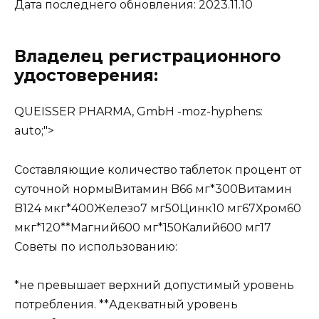
Дата последнего обновления: 2023.11.10
Владелец регистрационного
удостоверения:
QUEISSER PHARMA, GmbH -moz-hyphens:
auto;">
Составляющие количество таблеток процент от
суточной нормыВитамин B66 мг*300Витамин
B124 мкг*400Железо7 мг50Цинк10 мг67Хром60
мкг*120**Магний600 мг*150Калий600 мг17
Советы по использованию:
*не превышает верхний допустимый уровень
потребления. **Адекватный уровень