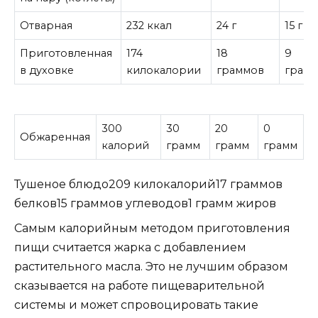
Отварная
232 ккал
24 г
15 г
Приготовленная
174
18
9
в духовке
килокалории
граммов
грам
300
30
20
0
Обжаренная
калорий
грамм
грамм
грамм
Тушеное блюдо209 килокалорий17 граммов
белков15 граммов углеводов1 грамм жиров
Самым калорийным методом приготовления
пищи считается жарка с добавлением
растительного масла. Это не лучшим образом
сказывается на работе пищеварительной
системы и может спровоцировать такие