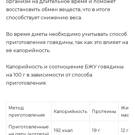
организм на длительное время и поможет
восстановить обмен веществ, что в итоге
способствует снижению веса.
Во время диеты необходимо учитывать способ
приготовления говядины, так как это влияет на
её калорийность.
Калорийность и соотношение БЖУ говядины
на 100 г в зависимости от способа
приготовления:
Метод
Жиро
Калорийность
Протеины
приготовления
масса
Приготовленные
192 ккал
19 г
12 г
на пару (котлеты)