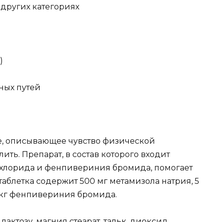
 других категориях
)
ных путей
е, описывающее чувство физической
ть. Препарат, в состав которого входит
охлорида и фенпивериния бромида, помогает
таблетка содержит 500 мг метамизола натрия, 5
мкг фенпивериния бромида.
актозу, магния стеарат, тальк, диоксид