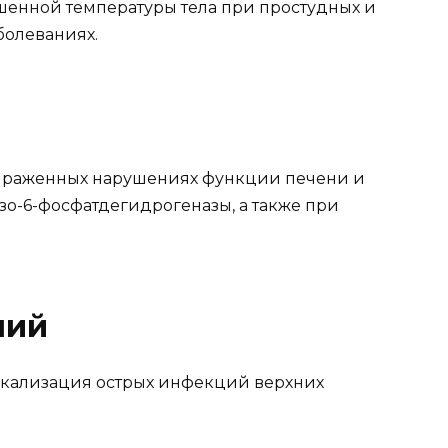
енной температуры тела при простудных и
олеваниях.
выраженных нарушениях функции печени и
зо-6-фосфатдегидрогеназы, а также при
ний
кализация острых инфекций верхних