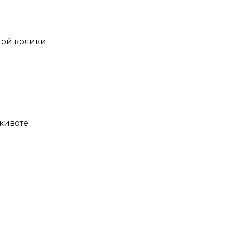
ной колики
животе