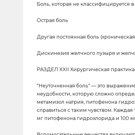
Боль, которая не классифицируется в
Острая боль
Другая постоянная боль (хроническая
Дискинезия желчного пузыря и желч
РАЗДЕЛ XXII Хирургическая практика
"Неуточненная боль" — это выражени
неудобности, которую сложно определи
метамизол натрия, питофенона гидр
справиться с таким чувством. Каждая 
мг питофенона гидрохлорида и 100 
Вспомогательные вещества включают л