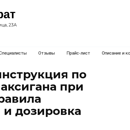
рат
ца, 23А
Специалисты
Отзывы
Прайс-лист
Описание и к
нструкция по
аксигана при
правила
 и дозировка