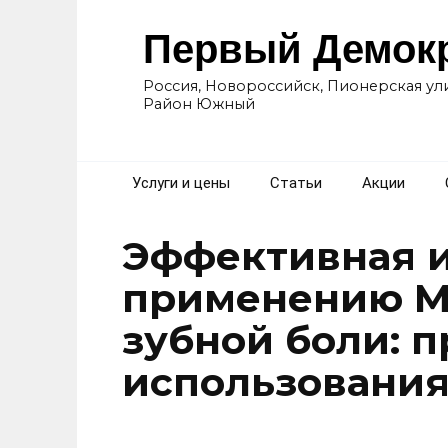
Перейти
к
Первый Демок
содержанию
Россия, Новороссийск, Пионерская ули
Район Южный
Услуги и цены
Статьи
Акции
Эффективная и
применению М
зубной боли: 
использования