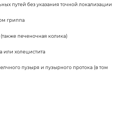
ьных путей без указания точной локализации
ом гриппа
 (также печеночная колика)
а или холецистита
лчного пузыря и пузырного протока (в том