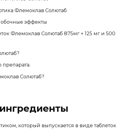
отика Флемоклав Солютаб
побочные эффекты
ок Флемоклав Солютаб 875мг + 125 мг и 500
олютаб?
 препарата.
емоклав Солютаб?
 ингредиенты
тиком, который выпускается в виде таблеток