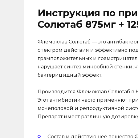
Инструкция по пр
Солютаб 875мг + 12
Флемоклав Солютаб — это антибактер
спектром действия и эффективно по
грамположительных и грамотрицатель
нарушает синтез микробной стенки, 
бактерицидный эффект.
Производится Флемоклав Солютаб в Н
Этот антибиотик часто применяют пр
мочеполовой и репродуктивной систе
Препарат имеет различную дозировку
Состав и действующее вещество 