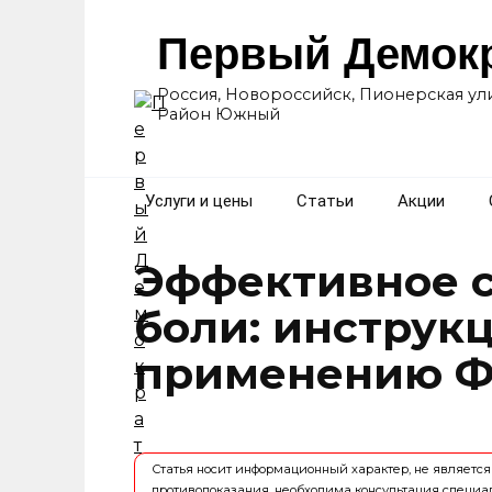
Перейти
к
Первый Демок
содержанию
Россия, Новороссийск, Пионерская ули
Район Южный
Услуги и цены
Статьи
Акции
Эффективное с
боли: инструк
применению Ф
Статья носит информационный характер, не являет
противопоказания, необходима консультация специа