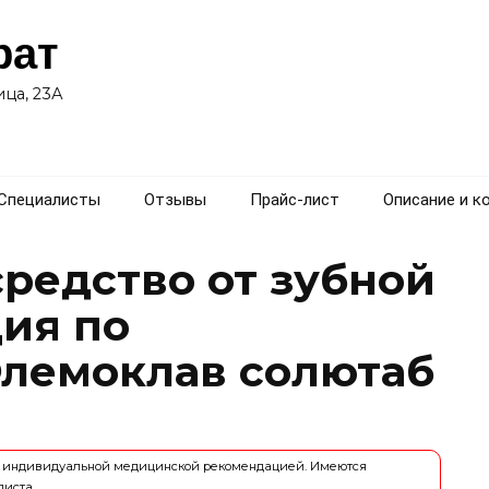
рат
ца, 23А
Специалисты
Отзывы
Прайс-лист
Описание и к
редство от зубной
ция по
лемоклав солютаб
ся индивидуальной медицинской рекомендацией. Имеются
листа.