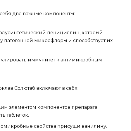
 себя две важные компоненты:
олусинтетический пенициллин, который
у патогенной микрофлоры и способствует их
имулировать иммунитет к антимикробным
лав Солютаб включают в себя:
им элементом компонентов препарата,
ь таблеток.
вомикробные свойства присущи ванилину.