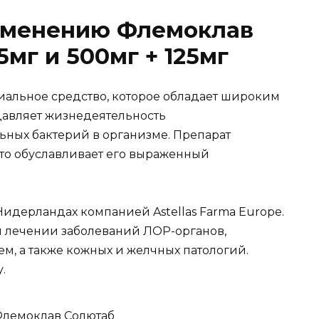
именению Флемоклав
5мг и 500мг + 125мг
иальное средство, которое обладает широким
давляет жизнедеятельность
ных бактерий в организме. Препарат
что обуславливает его выраженный
идерландах компанией Astellas Farma Europe.
и лечении заболеваний ЛОР-органов,
м, а также кожных и желчных патологий.
.
Флемоклав Солютаб