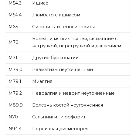
M54.3
Ишиас
M54.4
Люмбаго с ишиасом
M65
Синовиты и теносиновиты
Болезни мягких тканей, связанные с
M70
нагрузкой, перегрузкой и давлением
M71
Другие бурсопатии
M79.0
Ревматизм неуточненный
M79.1
Миалгия
M79.2
Невралгия и неврит неуточненные
M89.9
Болезнь костей неуточненная
N70
Сальпингит и оофорит
N94.4
Первичная дисменорея