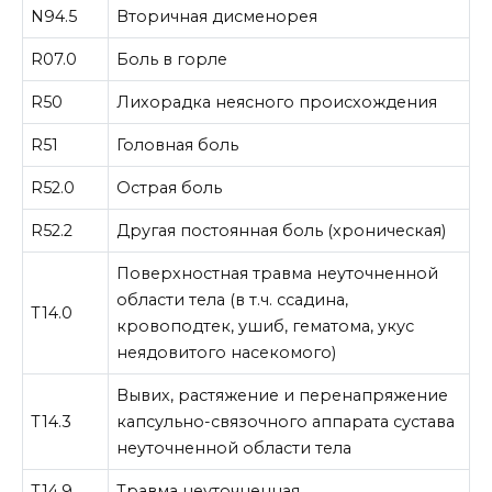
N94.5
Вторичная дисменорея
R07.0
Боль в горле
R50
Лихорадка неясного происхождения
R51
Головная боль
R52.0
Острая боль
R52.2
Другая постоянная боль (хроническая)
Поверхностная травма неуточненной
области тела (в т.ч. ссадина,
T14.0
кровоподтек, ушиб, гематома, укус
неядовитого насекомого)
Вывих, растяжение и перенапряжение
T14.3
капсульно-связочного аппарата сустава
неуточненной области тела
T14.9
Травма неуточненная