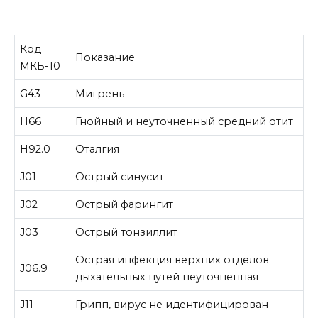
Код
Показание
МКБ-10
G43
Мигрень
H66
Гнойный и неуточненный средний отит
H92.0
Оталгия
J01
Острый синусит
J02
Острый фарингит
J03
Острый тонзиллит
Острая инфекция верхних отделов
J06.9
дыхательных путей неуточненная
J11
Грипп, вирус не идентифицирован