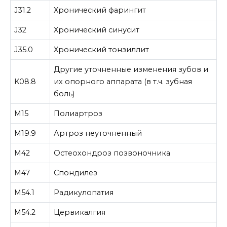
J31.2
Хронический фарингит
J32
Хронический синусит
J35.0
Хронический тонзиллит
Другие уточненные изменения зубов и
K08.8
их опорного аппарата (в т.ч. зубная
боль)
M15
Полиартроз
M19.9
Артроз неуточненный
M42
Остеохондроз позвоночника
M47
Спондилез
M54.1
Радикулопатия
M54.2
Цервикалгия