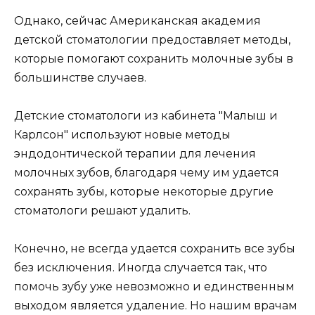
бывает сложно. Однако правильный выбор
метода лечения может обеспечить
наибольшую вероятность долгосрочного
успеха и снизить риск осложнений.
Заботливые родители всегда стремятся
излечить больной зуб своего ребенка, а не
удалять его, для того чтобы снизить риск
развития ортодонтических проблем. Но только
врач, после проведения комплекса
диагностических процедур, включая
обязательное рентгенологическое
исследование, может принять верное
решение.
Так, какие условия нужны для того, чтобы
молочный зуб, пораженный периодонтитом,