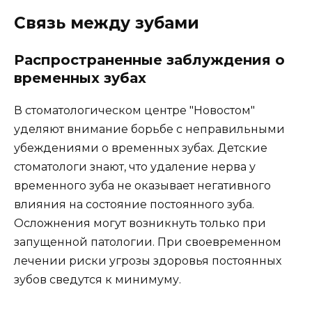
слезы. Хронический пульпит часто происходит
без симптомов и его можно выявить только у
стоматолога.
Лечение хронического пульпита
В стоматологическом центре "Новостом"
проводят лечение разных видов хронического
пульпита:
У ребенка может возникнуть периодонтит в
молочном зубе вследствие гангренозного
характера, который не причиняет боли, но
приводит к темнению зуба и появлению
неприятного запаха из-за распада пульпы.
Это может вызвать образование кисты или