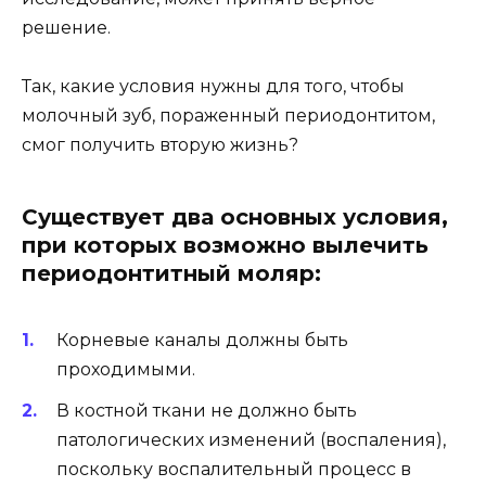
Когда молочный зуб лучше удалить, а когда его
необходимо сохранять? (родителям на
заметку).
Например, если у молочного зуба
диагностирована гибель пульпы
(периодонтит), и смена зубов ожидается менее,
чем через 1,5 года, его целесообразнее удалить.
Однако, если приходится удалять второй
молочный моляр до того, как прорезывается
первый постоянный моляр, зубной врач
сталкивается с проблемой наклона вперед
первого постоянного моляра при
прорезывании. В этом случае лечение
корневых каналов будет наиболее