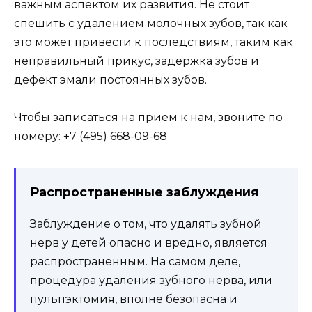
что процедура удаления зубного нерва у
детей связана с сильными болями и
длительным восстановлением. В
современной стоматологии используются
локальные анестетики, которые
позволяют проводить процедуру
практически безболезненно, а также
сокращают время восстановления после
нее.
Также нередко считается, что удаление
зубного нерва у детей является
единственным способом лечения зубной
боли. На самом деле, существует ряд
других методов лечения зубов у детей, и
удаление нерва применяется только в
случаях, когда другие методы не приносят