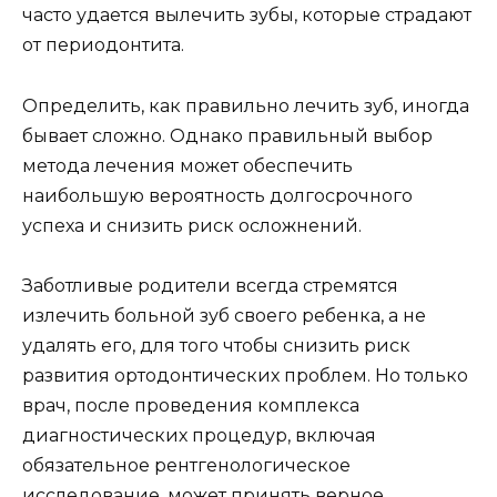
смог получить вторую жизнь?
Существует два основных условия,
при которых возможно вылечить
периодонтитный моляр:
Корневые каналы должны быть
проходимыми.
В костной ткани не должно быть
патологических изменений (воспаления),
поскольку воспалительный процесс в
периапикальных тканях значительно
уменьшает вероятность успеха
эндодонтического лечения.