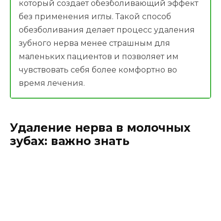
который создает обезболивающий эффект
без применения иглы. Такой способ
обезболивания делает процесс удаления
зубного нерва менее страшным для
маленьких пациентов и позволяет им
чувствовать себя более комфортно во
время лечения.
Удаление нерва в молочных
зубах: важно знать
У детей первые молочные зубы появляются в
возрасте приблизительно 6 месяцев. С 6-ти лет
они начинают меняться на постоянные зубы,
процесс замены продолжается несколько лет и