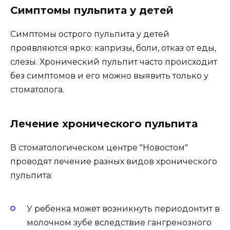
свища и развитие периодонтита.
В другом случае, фиброзного характера
может произойти резкое обострение
хронического пульпита, которое
непредсказуемо. Чаще всего причиной
становится острое серозное или гнойное
воспаление пульпы.
В редких случаях, возможно появление
гипертрофического периодонтита,
который возникает при разрушении зуба и
приводит к разрастанию пульпы и
кровоточивости.
Современный подход к
лечению молочных зубов с