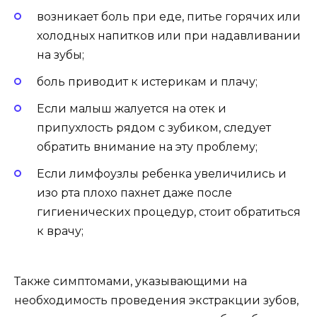
неприятными. Однако серьезной проблемой
является то, что процесс может протекать
бессимптомно в двух третях случаев.
Однако экстракцию зубов не проводят, если
малыш начал естественную смену элементов
зубного ряда, так как в ближайшие месяцы
будет расти их постоянная замена. Чтобы
определить прогноз, врач может сделать
рентген, а экстракцию проводят только тогда,
когда нет риска смещения прикуса.
Связь между зубами
Распространенные заблуждения о
временных зубах