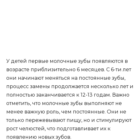
полностью заканчивается к 12-13 годам. Важно
отметить, что молочные зубы выполняют не
менее важную роль, чем постоянные. Они не
только пережевывают пищу, но и стимулируют
рост челюстей, что подготавливает их к
появлению новых зубов.
Несмотря на то, что молочные зубы временны,
они подвержены риску разрушения и
различным заболеваниям, таким как кариес.
Поэтому необходимо обеспечивать
правильный и своевременный уход за ними,
аналогичный уходу за постоянными зубами у
взрослых. Все это обуславливает важность
правильного отношения к молочным зубам
детей, а не рассматривать их как