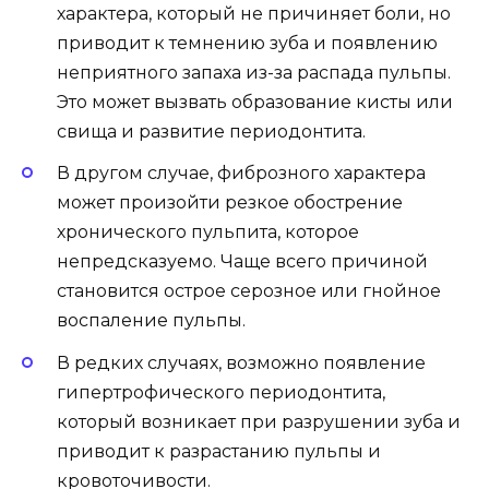
погибшим нервом
(периодонтит молочного зуба)
В прошлом диагноз "периодонтит молочного
зуба" означал только одно — удаление зуба.
Российские стоматологи не имели методов
лечения инфицированных молочных зубов,
поэтому оставлять такой зуб было невозможно.
Даже если болей не было, зуб с
некротизированной пульпой был источником
инфекции, который создавал серьезные
проблемы.
Однако, сейчас Американская академия
детской стоматологии предоставляет методы,
которые помогают сохранить молочные зубы в
большинстве случаев.