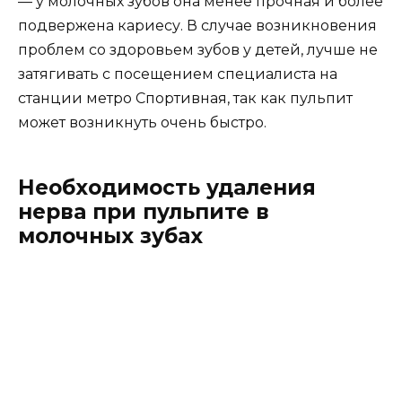
Пульпит — это воспалительное заболевание
мягкой ткани зуба, которое имеет достаточно
серьезный характер. Для лечения приходится
прибегать к радикальным методам, а именно
удалению нерва из зуба с последующей
пломбировкой каналов. В случае молочных
зубов, все происходит несколько иначе.
Корни молочных зубов находятся в процессе
формирования и рассасывания, поэтому при
лечении каналов необходимо быть крайне
осторожным, чтобы не нанести травму зачатку
постоянного зуба. Поэтому, при удалении
нерва из молочных зубов, каналы
обрабатываются и пломбируются только у