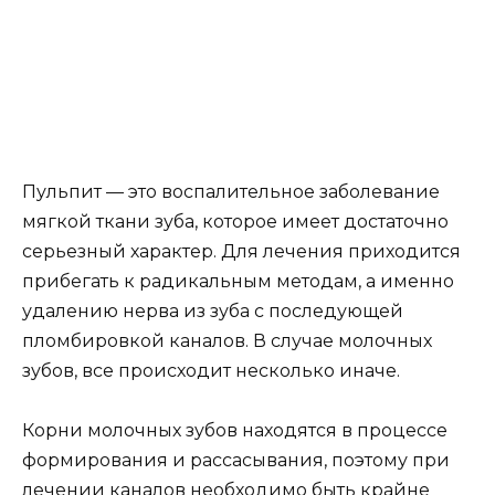
устьевой части, используя мумифицирующие
препараты. Они помогают убить инфекцию и
сохранить зуб на столько времени, сколько ему
нужно до появления постоянного зуба.
Важно помнить, что удаление зуба – как
молочного, так и постоянного – может
сопровождаться сильной болью, поэтому эту
процедуру необходимо проводить под общим
наркозом.
Забота о здоровье зубов детей является
важным аспектом их развития. Не стоит
спешить с удалением молочных зубов, так как
это может привести к последствиям, таким как
неправильный прикус, задержка зубов и