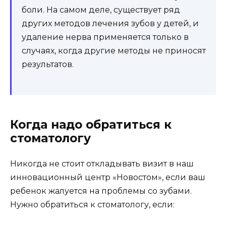
боль приводит к истерикам и плачу;
Если малыш жалуется на отек и
припухлость рядом с зубиком, следует
обратить внимание на эту проблему;
Если лимфоузлы ребенка увеличились и
изо рта плохо пахнет даже после
гигиенических процедур, стоит обратиться
к врачу;
Также симптомами, указывающими на
необходимость проведения экстракции зубов,
являются тупая и распирающая зубная боль,
которая уменьшается при приеме горячих
напитков или во сне.
Внешние признаки пульпита являются крайне