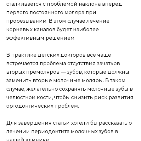
пациента есть болевые ощущения в зубе или
появляется слизисто-гнойное отделяемое из
каналов, то лучше выбрать лечение в два или
три посещения, так как это увеличит
вероятность благоприятного исхода, особенно
при выраженных воспалительных изменениях.
Уважаемые родители, не стоит сразу
соглашаться на удаление молочных зубов у
своих детей, возможно, их можно спасти с
помощью консультации с нашими детскими
стоматологами, которая, к тому же, бесплатна!
С наилучшими пожеланиями, ваша клиника
"Малыш и Карлсон"!