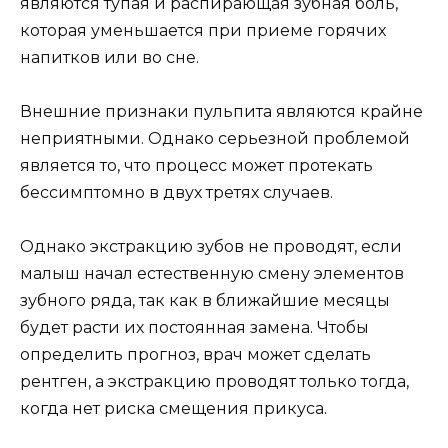
В стоматологическом центре "Новостом"
уделяют внимание борьбе с неправильными
убеждениями о временных зубах. Детские
стоматологи знают, что удаление нерва у
временного зуба не оказывает негативного
влияния на состояние постоянного зуба.
Осложнения могут возникнуть только при
запущенной патологии. При своевременном
лечении риски угрозы здоровья постоянных
зубов сведутся к минимуму.
Симптомы пульпита у детей
Симптомы острого пульпита у детей
проявляются ярко: капризы, боли, отказ от еды,