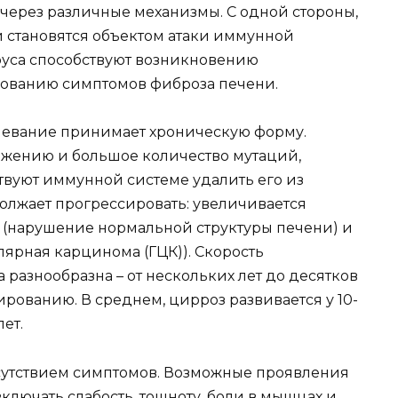
 через различные механизмы. С одной стороны,
становятся объектом атаки иммунной
ируса способствуют возникновению
ованию симптомов фиброза печени.
олевание принимает хроническую форму.
ожению и большое количество мутаций,
твуют иммунной системе удалить его из
должает прогрессировать: увеличивается
з (нарушение нормальной структуры печени) и
ярная карцинома (ГЦК)). Скорость
разнообразна – от нескольких лет до десятков
ированию. В среднем, цирроз развивается у 10-
ет.
тсутствием симптомов. Возможные проявления
лючать слабость, тошноту, боли в мышцах и