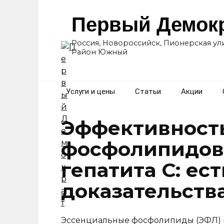
Перейти
к
Первый Демок
содержанию
Россия, Новороссийск, Пионерская ули
Район Южный
Услуги и цены
Статьи
Акции
Эффективност
фосфолипидов
гепатита C: ест
доказательств
Эссенциальные фосфолипиды (ЭФЛ) 