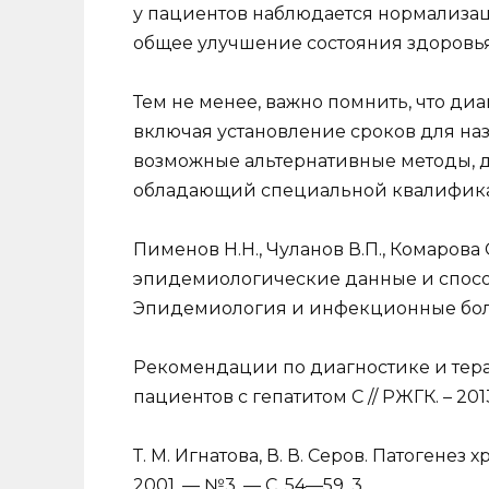
у пациентов наблюдается нормализа
общее улучшение состояния здоровья
Тем не менее, важно помнить, что диа
включая установление сроков для на
возможные альтернативные методы, 
обладающий специальной квалификац
Пименов Н.Н., Чуланов В.П., Комарова С
эпидемиологические данные и спосо
Эпидемиология и инфекционные болезни.
Рекомендации по диагностике и тер
пациентов с гепатитом С // РЖГК. – 2013.
Т. М. Игнатова, В. В. Серов. Патогенез 
2001. — №3. — С. 54—59. 3