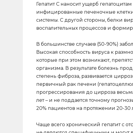
Гепатит С наносит ущерб гепатоцитам
инфицированные печеночные клетки 
системы. С другой стороны, белки в
воспалительных процессов и формир
В большинстве случаев (50-90%) заб
Высокая способность вируса к размн
которые при этом возникают, препятс
организма. В результате болезнь про
степень фиброза, развивается цирро
первичный рак печени (гепатоцеллюл
прогрессирования до цирроза весьма 
лет – и не поддается точному прогноз
20% пациентов на протяжении 20-30 л
Чаще всего хронический гепатит с о
не являются специфичными и могут вк