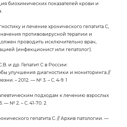
ция биохимических показателей крови и
.
гностику и лечение хронического гепатита C,
значения противовирусной терапии и
должен проводить исключительно врач,
ией (инфекционист или гепатолог).
.В. и др. Гепатит С в России:
бы улучшения диагностики и мониторинга //
 – 2012. — № 3. – С. 4-9. 1
апевтическим подходам к лечению взрослых
 — № 2. – С. 41-70. 2
хронического гепатита С. // Архив патологии. —