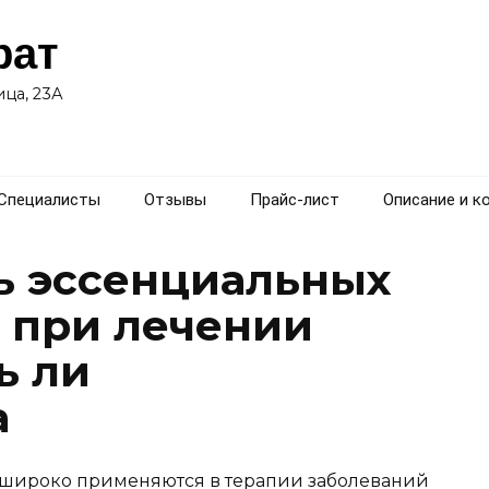
рат
ца, 23А
Специалисты
Отзывы
Прайс-лист
Описание и к
ь эссенциальных
 при лечении
ь ли
а
широко применяются в терапии заболеваний