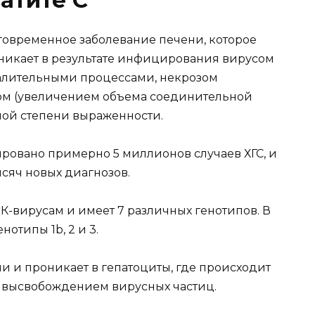
олговременное заболевание печени, которое
никает в результате инфицирования вирусом
палительными процессами, некрозом
зом (увеличением объема соединительной
ной степени выраженности.
ровано примерно 5 миллионов случаев ХГС, и
сяч новых диагнозов.
НК-вирусам и имеет 7 различных генотипов. В
отипы 1b, 2 и 3.
ни и проникает в гепатоциты, где происходит
 высвобождением вирусных частиц.