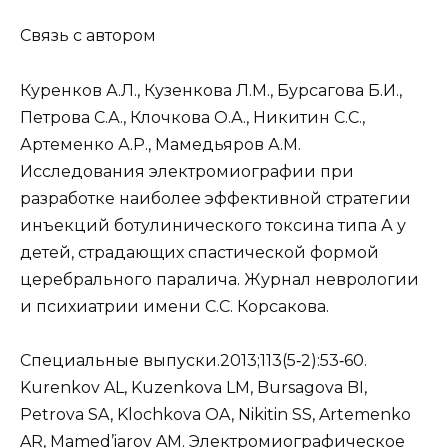
Связь с автором
Куренков А.Л., Кузенкова Л.М., Бурсагова Б.И.,
Петрова С.А., Клочкова О.А., Никитин С.С.,
Артеменко А.Р., Мамедьяров А.М.
Исследования электромиографии при
разработке наиболее эффективной стратегии
инъекций ботулинического токсина типа А у
детей, страдающих спастической формой
церебрального паралича. Журнал неврологии
и психиатрии имени С.С. Корсакова.
Специальные выпуски.2013;113(5‑2):53‑60.
Kurenkov AL, Kuzenkova LM, Bursagova BI,
Petrova SA, Klochkova OA, Nikitin SS, Artemenko
AR, Mamed’iarov AM. Электромиографическое