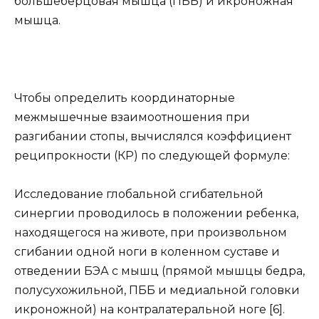
большеберцовая мышца (ПББ) и икроножная
мышца.
Чтобы определить координаторные
межмышечные взаимоотношения при
разгибании стопы, вычислялся коэффициент
реципрокности (КР) по следующей формуле:
Исследование глобальной сгибательной
синергии проводилось в положении ребенка,
находящегося на животе, при произвольном
сгибании одной ноги в коленном суставе и
отведении БЭА с мышц (прямой мышцы бедра,
полусухожильной, ПББ и медиальной головки
икроножной) на контралатеральной ноге [6].