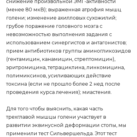
снижение произвольной ЭМГ-активности
(менее 80 мкВ); выраженная атрофия мышц
голени; изменение ахилловых сухожилий;
грубое поражение головного мозга с
невозможностью выполнения задания с
использованием синергистов и антагонистов;
прием антибиотиков группы аминогликозидов
(гентамицин, канамицин, стрептомицин),
эритромицина, тетрациклина, линкомицина,
полимиксинов, усиливающих действие
токсина (если не прошло более 2 нед после
проведения курса лечения); миастения.
Для того чтобы выяснить, какая часть
трехглавой мышцы голени участвует в
развитии эквинусной деформации стопы, мы
применили тест Сильвершельда. Этот тест