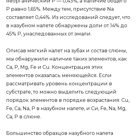
неорганический Р — 0,43%, а наличие общего
Р равно 1,65%. Между тем, присутствие Na
составляет 0,44%. Из исследований следует, что
в назубном налете обнаружены доли от 14% до
45% Р, унаследованных от эмали.
Описав мягкий налет на зубах и состав слюны,
мы обнаружили наличие таких элементов, как
Са, Р, Mg, Fe и Сu. Концентрация этих
элементов оказалась меняющейся. Если
рассматривать уровень концентрации в
субстрате, то можно выделить следующий
порядок элементов в порядке возрастания: Сu,
Fe, Са, Na, Р в назубном налете, и Си, Fe, Na, Mg,
Са, Р в слюне.
Большинство образцов назубного налета