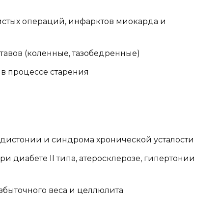
истых операций, инфарктов миокарда и
тавов (коленные, тазобедренные)
 в процессе старения
 дистонии и синдрома хронической усталости
 диабете II типа, атеросклерозе, гипертонии
быточного веса и целлюлита