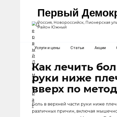
Перейти
к
Первый Демок
содержанию
Россия, Новороссийск, Пионерская ули
Район Южный
Услуги и цены
Статьи
Акции
Как лечить бол
руки ниже пле
вверх по мето
Боль в верхней части руки ниже пле
различных причин, включая мышечн