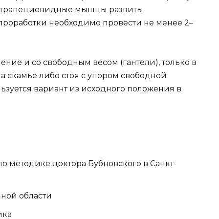
 трапециевидные мышцы развиты
 проработки необходимо провести не менее 2–
ние и со свободным весом (гантели), только в
 скамье либо стоя с упором свободной
льзуется вариант из исходного положения в
о методике доктора Бубновского в Санкт-
ной области
ика