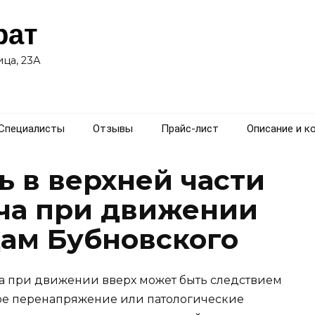
рат
ца, 23А
Специалисты
Отзывы
Прайс-лист
Описание и к
ь в верхней части
ча при движении
дам Бубновского
ча при движении вверх может быть следствием
ое перенапряжение или патологические