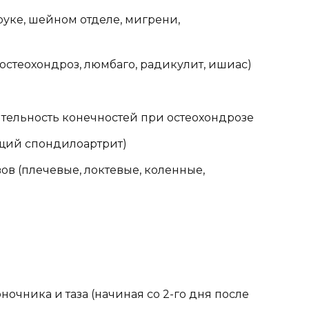
уке, шейном отделе, мигрени,
(остеохондроз, люмбаго, радикулит, ишиас)
тельность конечностей при остеохондрозе
щий спондилоартрит)
ов (плечевые, локтевые, коленные,
чника и таза (начиная со 2-го дня после