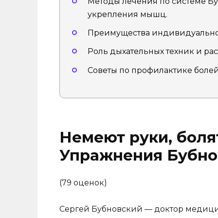
Методы лечения по системе Бу
укрепления мышц.
Преимущества индивидуальног
Роль дыхательных техник и рас
Советы по профилактике боле
Немеют руки, болят
Упражнения Бубно
(79 оценок)
Сергей Бубновский — доктор медици