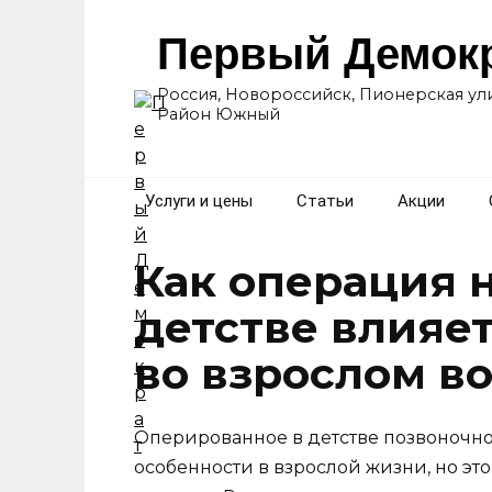
Перейти
к
Первый Демок
содержанию
Россия, Новороссийск, Пионерская ули
Район Южный
Услуги и цены
Статьи
Акции
Как операция 
детстве влияет
во взрослом в
Оперированное в детстве позвоночн
особенности в взрослой жизни, но это 