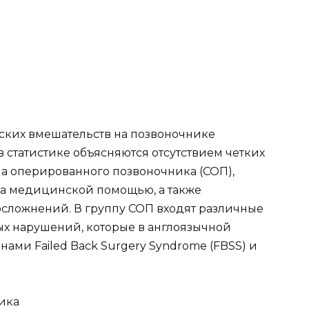
ских вмешательств на позвоночнике
в статистике объясняются отсутствием четких
а оперированного позвоночника (СОП),
а медицинской помощью, а также
сложнений. В группу СОП входят различные
х нарушений, которые в англоязычной
нами Failed Back Surgery Syndrome (FBSS) и
ика