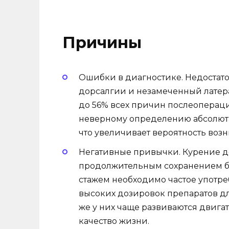
Причины
Ошибки в диагностике. Недостат
дорсалгии и незамеченный латера
до 56% всех причин послеопераци
неверному определению абсолютн
что увеличивает вероятность во
Негативные привычки. Курение до
продолжительным сохранением б
стажем необходимо частое употр
высоких дозировок препаратов д
же у них чаще развиваются двига
качество жизни.