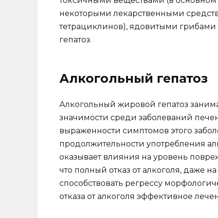
токсичными веществами (в основно
некоторыми лекарственными средств
тетрациклинов), ядовитыми грибами 
гепатоз.
Алкогольный гепатоз
Алкогольный жировой гепатоз занима
значимости среди заболеваний печен
выраженности симптомов этого забол
продолжительности употребления алк
оказывает влияния на уровень повре
что полный отказ от алкоголя, даже н
способствовать регрессу морфологич
отказа от алкоголя эффективное лече