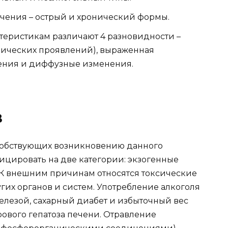
ечения – острый и хронический формы.
теристикам различают 4 разновидности –
нических проявлений), выраженная
ения и диффузные изменения.
в
особствующих возникновению данного
ицировать на две категории: экзогенные
 К внешним причинам относятся токсические
угих органов и систем. Употребление алкоголя
елезой, сахарный диабет и избыточный вес
ового гепатоза печени. Отравление