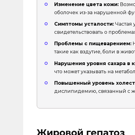
Изменение цвета кожи:
Возмо
оболочек из-за нарушенной ф
Симптомы усталости:
Частая 
свидетельствовать о проблемах
Проблемы с пищеварением:
Н
такие как вздутие, боли в живот
Нарушения уровня сахара в к
что может указывать на метаб
Повышенный уровень холест
дислипидемию, связанный с ж
Жировой гепатоз