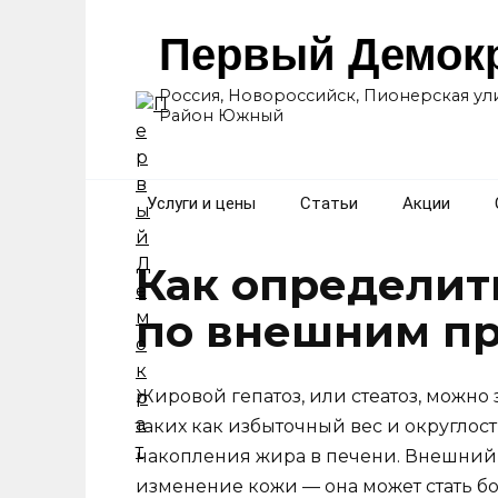
Перейти
к
Первый Демок
содержанию
Россия, Новороссийск, Пионерская ули
Район Южный
Услуги и цены
Статьи
Акции
Как определит
по внешним п
Жировой гепатоз, или стеатоз, можно
таких как избыточный вес и округлост
накопления жира в печени. Внешний 
изменение кожи — она может стать бо