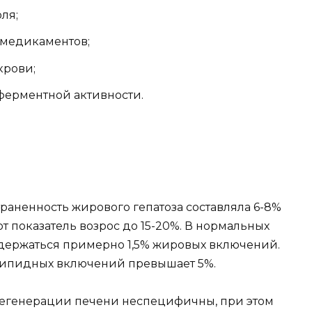
ля;
медикаментов;
крови;
ерментной активности.
траненность жирового гепатоза составляла 6-8%
тот показатель возрос до 15-20%. В нормальных
одержаться примерно 1,5% жировых включений.
липидных включений превышает 5%.
егенерации печени неспецифичны, при этом