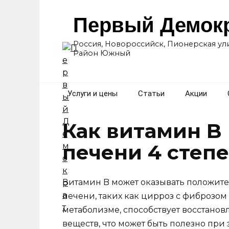
Перейти
к
Первый Демок
содержанию
Россия, Новороссийск, Пионерская ули
Район Южный
Услуги и цены
Статьи
Акции
Как витамин B
печени 4 степе
Витамин B может оказывать положите
печени, таких как цирроз с фиброзом 4
метаболизме, способствует восстано
веществ, что может быть полезно при 