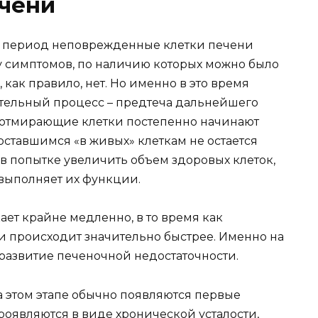
ечени
тот период неповрежденные клетки печени
му симптомов, по наличию которых можно было
как правило, нет. Но именно в это время
тельный процесс – предтеча дальнейшего
к отмирающие клетки постепенно начинают
ставшимся «в живых» клеткам не остается
 в попытке увеличить объем здоровых клеток,
 выполняет их функции.
ет крайне медленно, в то время как
 происходит значительно быстрее. Именно на
 развитие печеночной недостаточности.
а этом этапе обычно появляются первые
роявляются в виде хронической усталости,