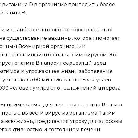
к витамина D в организме приводит к более
патита В.
ним из наиболее широко распространённых
на существование вакцины, которая помогает
 данным Всемирной организации
в человек инфицированы этим вирусом. Это
вирус гепатита В наносит серьёзный вред
братимое и угрожающее жизни заболевание
руется около 60 миллионов новых случаев
 000 человек умирают от осложнений цирроза.
т применяться для лечения гепатита В, они в
лностью вывести вирус из организма. Таким
на всю жизнь, представляя угрозу для здоровья
его активностью и состоянием печени.