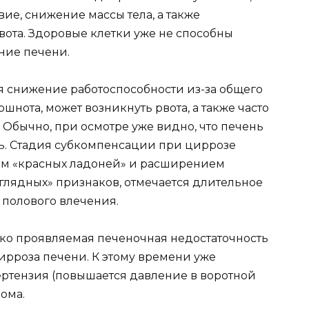
вие, снижение массы тела, а также
ота. Здоровые клетки уже не способны
ние печени.
я снижение работоспособности из-за общего
шнота, может возникнуть рвота, а также часто
. Обычно, при осмотре уже видно, что печень
пь. Стадия субкомпенсации при циррозе
ем «красных ладоней» и расширением
глядных» признаков, отмечается длительное
полового влечения.
рко проявляемая печеночная недостаточность
цирроза печени. К этому времени уже
ертензия (повышается давление в воротной
ома.