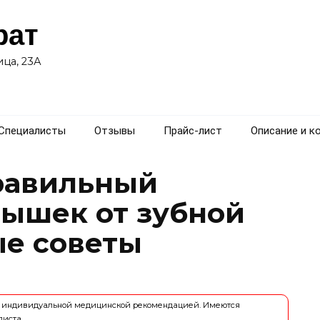
рат
ца, 23А
Специалисты
Отзывы
Прайс-лист
Описание и к
равильный
рышек от зубной
ые советы
ся индивидуальной медицинской рекомендацией. Имеются
листа.