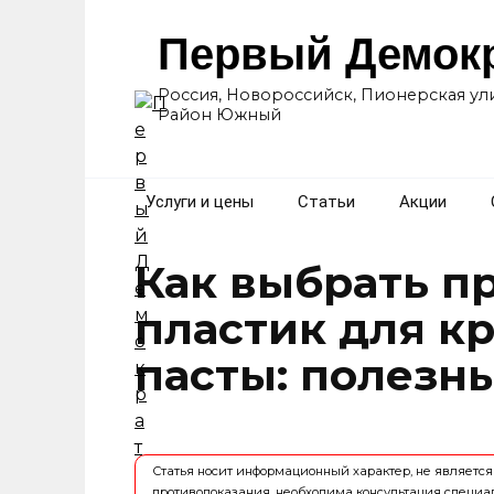
Перейти
к
Первый Демок
содержанию
Россия, Новороссийск, Пионерская ули
Район Южный
Услуги и цены
Статьи
Акции
Как выбрать п
пластик для к
пасты: полезн
Статья носит информационный характер, не являет
противопоказания, необходима консультация специа