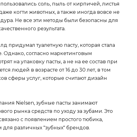
спользовались соль, пыль от кирпичей, листья
аже когти животных, а также иногда вовсе не
ура. Не все эти методы были безопасны для
ачественного результата.
д придумал туалетную пасту, которая стала
. Однако, согласно маркетинговым
ят на упаковку пасты, а не на ее состав при
тся людей в возрасте от 16 до 30 лет, в том
ков сферы услуг, которые считают дизайн
ания Nielsen, зубные пасты занимают
ого рынка средств по уходу за зубами. Это
связано с появлением простого тюбика,
 для различных "зубных" брендов.