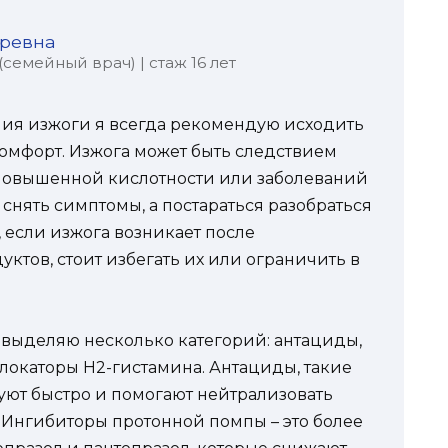
оревна
семейный врач) | стаж 16 лет
ния изжоги я всегда рекомендую исходить
омфорт. Изжога может быть следствием
 повышенной кислотности или заболеваний
 снять симптомы, а постараться разобраться
 если изжога возникает после
тов, стоит избегать их или ограничить в
выделяю несколько категорий: антациды,
окаторы H2-гистамина. Антациды, такие
уют быстро и помогают нейтрализовать
. Ингибиторы протонной помпы – это более