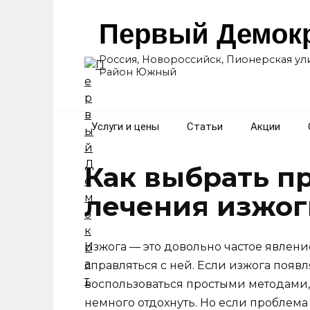
Перейти
к
Первый Демок
содержанию
Россия, Новороссийск, Пионерская ули
Район Южный
Услуги и цены
Статьи
Акции
Как выбрать п
лечения изжог
Изжога — это довольно частое явлени
справляться с ней. Если изжога появ
воспользоваться простыми методами,
немного отдохнуть. Но если проблема