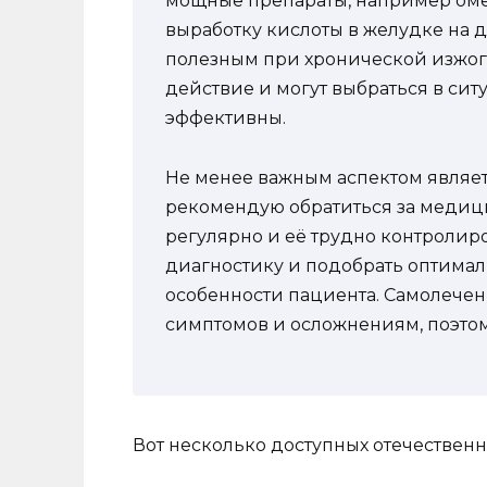
мощные препараты, например оме
выработку кислоты в желудке на д
полезным при хронической изжог
действие и могут выбраться в сит
эффективны.
Не менее важным аспектом являетс
рекомендую обратиться за медиц
регулярно и её трудно контролир
диагностику и подобрать оптима
особенности пациента. Самолече
симптомов и осложнениям, поэто
Вот несколько доступных отечественн