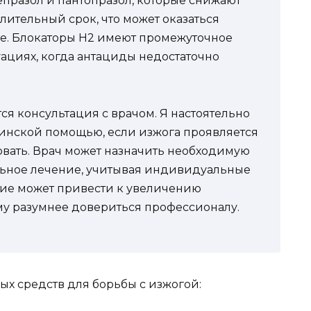
празол и пантопразол, которые снижают
лительный срок, что может оказаться
е. Блокаторы H2 имеют промежуточное
уациях, когда антациды недостаточно
я консультация с врачом. Я настоятельно
инской помощью, если изжога проявляется
овать. Врач может назначить необходимую
льное лечение, учитывая индивидуальные
ние может привести к увеличению
му разумнее довериться профессионалу.
ых средств для борьбы с изжогой: