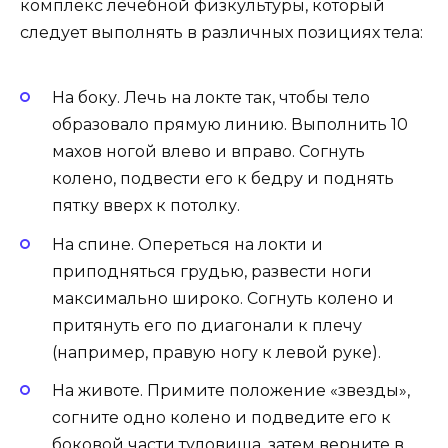
комплекс лечебной физкультуры, который
следует выполнять в различных позициях тела:
На боку. Лечь на локте так, чтобы тело
образовало прямую линию. Выполнить 10
махов ногой влево и вправо. Согнуть
колено, подвести его к бедру и поднять
пятку вверх к потолку.
На спине. Опереться на локти и
приподняться грудью, развести ноги
максимально широко. Согнуть колено и
притянуть его по диагонали к плечу
(например, правую ногу к левой руке).
На животе. Примите положение «звезды»,
согните одно колено и подведите его к
боковой части туловища, затем верните в