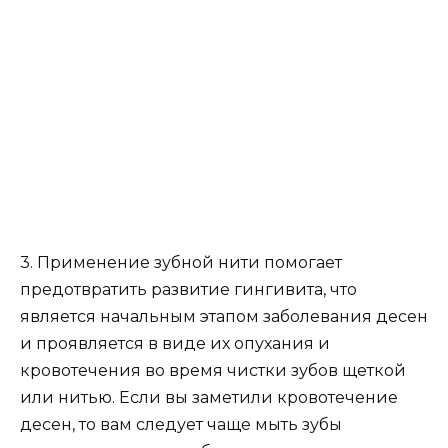
предотвратить развитие гингивита, что
является начальным этапом заболевания десен
и проявляется в виде их опухания и
кровотечения во время чистки зубов щеткой
или нитью. Если вы заметили кровотечение
десен, то вам следует чаще мыть зубы
используя щетку и зубную нить.
4. Зубная нить является доступным и
эффективным средством для ухода за
полостью рта. Применение нити помогает
предотвратить разрушение зубов и сохранить
здоровье десен. Помимо этого, врач-
стоматолог может определить регулярность
использования зубной нити во время осмотра.
5. Постоянное использование зубной нити не