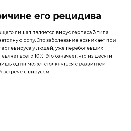
ричине его рецидива
его лишая является вирус герпеса 3 типа,
етряную оспу. Это заболевание возникает при
герпевируса у людей, уже переболевших
вляет всего 10%. Это означает, что из десяти
лишь один может столкнуться с развитием
встрече с вирусом.