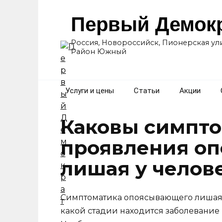
Перейти
к
Первый Демок
содержанию
Россия, Новороссийск, Пионерская ули
Район Южный
Услуги и цены
Статьи
Акции
Каковы симпто
проявления о
лишая у челов
Симптоматика опоясывающего лишая у 
какой стадии находится заболевание 