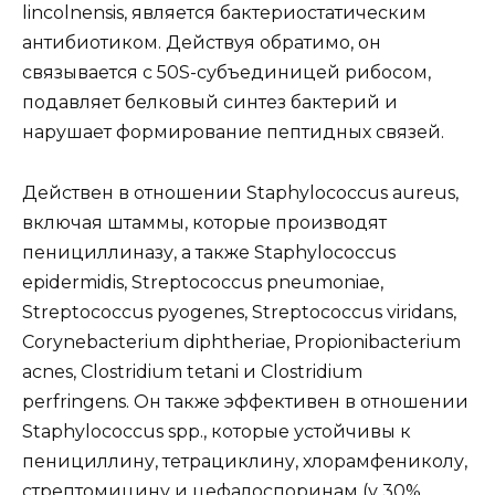
lincolnensis, является бактериостатическим
антибиотиком. Действуя обратимо, он
связывается с 50S-субъединицей рибосом,
подавляет белковый синтез бактерий и
нарушает формирование пептидных связей.
Действен в отношении Staphylococcus aureus,
включая штаммы, которые производят
пенициллиназу, а также Staphylococcus
epidermidis, Streptococcus pneumoniae,
Streptococcus pyogenes, Streptococcus viridans,
Corynebacterium diphtheriae, Propionibacterium
acnes, Clostridium tetani и Clostridium
perfringens. Он также эффективен в отношении
Staphylococcus spp., которые устойчивы к
пенициллину, тетрациклину, хлорамфениколу,
стрептомицину и цефалоспоринам (у 30%