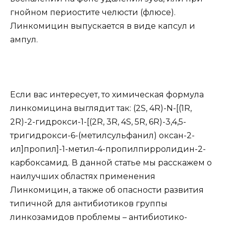
гнойном периостите челюсти (флюсе).
Линкомицин выпускается в виде капсул и
ампул.
Если вас интересует, то химическая формула
линкомицина выглядит так: (2S, 4R)-N-[(1R,
2R)-2-гидрокси-1-[(2R, 3R, 4S, 5R, 6R)-3,4,5-
тригидрокси-6-(метилсульфанил) оксан-2-
ил]пропил]-1-метил-4-пропилпирролидин-2-
карбоксамид. В данной статье мы расскажем о
наилучших областях применения
Линкомицин, а также об опасности развития
типичной для антибиотиков группы
линкозамидов проблемы – антибиотико-