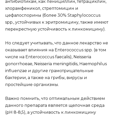
антибиотикам, как пенициллин, тетрациклин,
хлорамфеникол, стрептомицин и
цефалоспорины (более 30% Staphylococcus
spp., устойчивых к эритромицину, также имеют
перекрестную устойчивость к линкомицину).
Но следует учитывать, что данное лекарство не
оказывает влияния на Enterococcus spp. (в том
числе на Enterococcus faecalis), Neisseria
gonorrhoeae, Neisseria meningitidis, Haemophilus
influenzae и другие грамотрицательные
бактерии, а также на грибы, вирусы и
простейшие организмы.
Важно помнить, что оптимальным действием
данного препарата является щелочная среда
(pH 8-8,5), а устойчивость к линкомицину