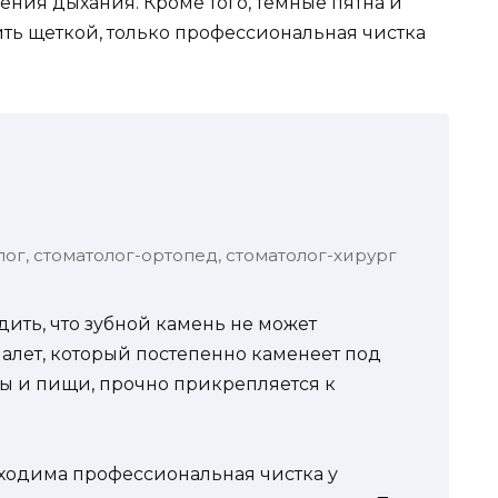
ния дыхания. Кроме того, темные пятна и
ить щеткой, только профессиональная чистка
лог, стоматолог-ортопед, стоматолог-хирург
дить, что зубной камень не может
налет, который постепенно каменеет под
ы и пищи, прочно прикрепляется к
ходима профессиональная чистка у