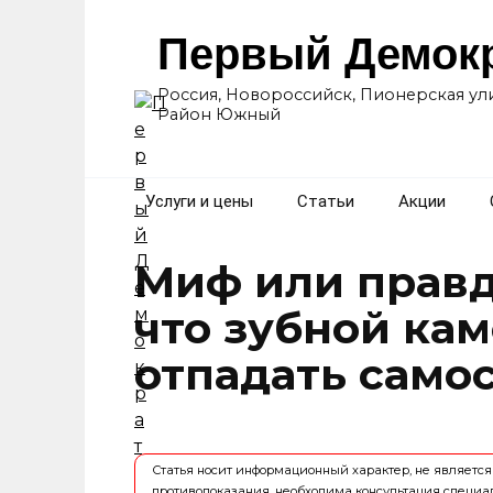
Перейти
к
Первый Демок
содержанию
Россия, Новороссийск, Пионерская ули
Район Южный
Услуги и цены
Статьи
Акции
Миф или правд
что зубной ка
отпадать само
Статья носит информационный характер, не являет
противопоказания, необходима консультация специа