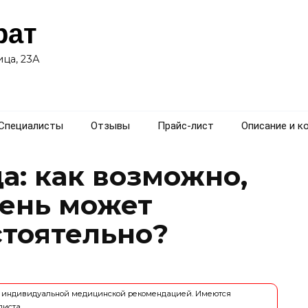
рат
ца, 23А
Специалисты
Отзывы
Прайс-лист
Описание и к
а: как возможно,
мень может
стоятельно?
ся индивидуальной медицинской рекомендацией. Имеются
листа.