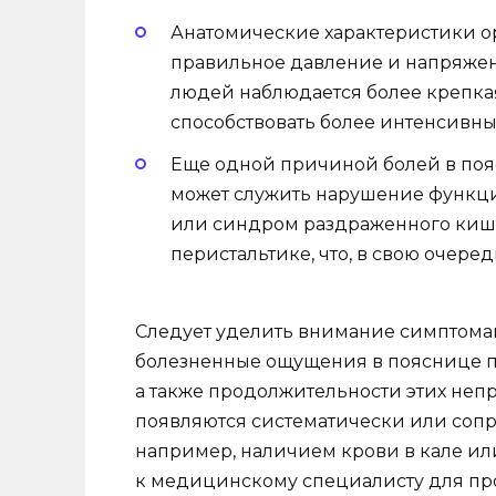
Анатомические характеристики ор
правильное давление и напряжен
людей наблюдается более крепкая 
способствовать более интенсивн
Еще одной причиной болей в поя
может служить нарушение функц
или синдром раздраженного кише
перистальтике, что, в свою очере
Следует уделить внимание симптома
болезненные ощущения в пояснице 
а также продолжительности этих неп
появляются систематически или со
например, наличием крови в кале ил
к медицинскому специалисту для пр