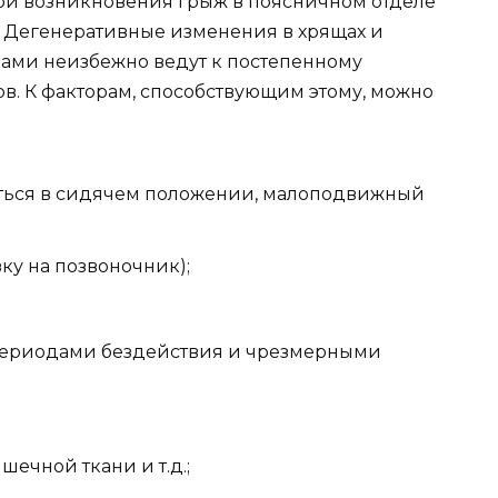
й возникновения грыж в поясничном отделе
. Дегенеративные изменения в хрящах и
ами неизбежно ведут к постепенному
. К факторам, способствующим этому, можно
ться в сидячем положении, малоподвижный
ку на позвоночник);
ериодами бездействия и чрезмерными
ечной ткани и т.д.;