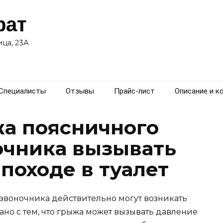
рат
ца, 23А
Специалисты
Отзывы
Прайс-лист
Описание и к
а поясничного
очника вызывать
походе в туалет
озвоночника действительно могут возникать
язано с тем, что грыжа может вызывать давление