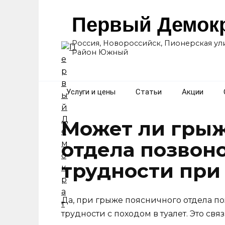
Перейти
к
Первый Демок
содержанию
Россия, Новороссийск, Пионерская ули
Район Южный
Услуги и цены
Статьи
Акции
Может ли грыж
отдела позвон
трудности при 
Да, при грыже поясничного отдела п
трудности с походом в туалет. Это св