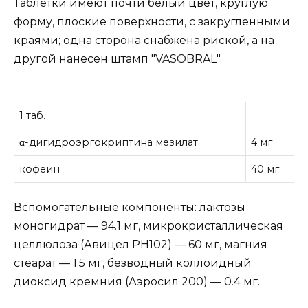
Таблетки имеют почти белый цвет, круглую
форму, плоские поверхности, с закругленными
краями; одна сторона снабжена риской, а на
другой нанесен штамп "VASOBRAL".
1 таб.
α-дигидроэргокриптина мезилат
4 мг
кофеин
40 мг
Вспомогательные компоненты: лактозы
моногидрат — 94.1 мг, микрокристаллическая
целлюлоза (Авицел PH102) — 60 мг, магния
стеарат — 1.5 мг, безводный коллоидный
диоксид кремния (Аэросил 200) — 0.4 мг.