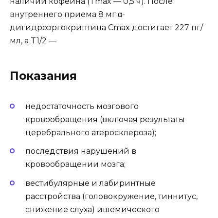
наличии кофеина (Tmax — 0,5 ч). После
внутреннего приема 8 мг α-
дигидроэргокриптина Cmax достигает 227 пг/
мл, а T1/2 —
Показания
недостаточность мозгового
кровообращения (включая результаты
церебрального атеросклероза);
последствия нарушений в
кровообращении мозга;
вестибулярные и лабиринтные
расстройства (головокружение, тиннитус,
снижение слуха) ишемического