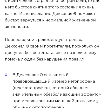
1. Если человек страдает от острой боли, то для
него быстрое снятие этого состояния очень
важно. Использование Дексонал ® поможет
быстро вернуться к нормальной жизненной
активности.
Первостольник рекомендует препарат
Дексонал ® своим посетителям, поскольку он
доступен без рецепта, а также позволяет ему
помочь людям без нарушения правил.
В Дексонале ® есть чистый
правовращающий изомер кетопрофена
(декскетопрофен), который обладает
значительным обезболивающим эффектом
при использовании меньшей дозы, чем у
обычных кетопрофенов 2.