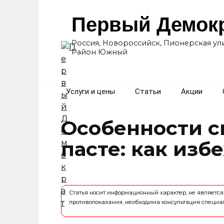
Перейти
к
Первый Демок
содержанию
Россия, Новороссийск, Пионерская ули
Район Южный
Услуги и цены
Статьи
Акции
Особенности с
пасте: как изб
Статья носит информационный характер, не являет
противопоказания, необходима консультация специа