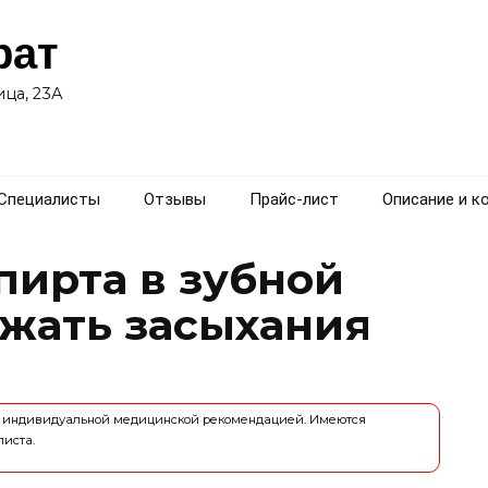
рат
ца, 23А
Специалисты
Отзывы
Прайс-лист
Описание и к
пирта в зубной
ежать засыхания
ся индивидуальной медицинской рекомендацией. Имеются
листа.