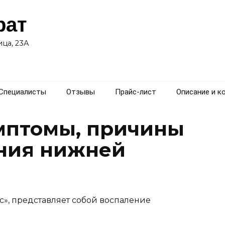
рат
ца, 23А
Специалисты
Отзывы
Прайс-лист
Описание и к
мптомы, причины
ния нижней
с», представляет собой воспаление