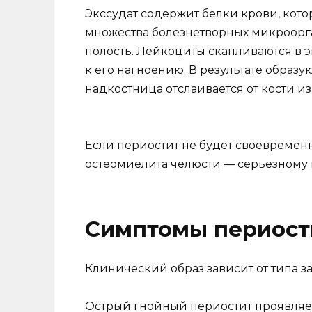
Экссудат содержит белки крови, кот
множества болезнетворных микроорг
полость. Лейкоциты скапливаются в э
к его нагноению. В результате образ
надкостница отслаивается от кости и
Если периостит не будет своевременн
остеомиелита челюсти — серьезному 
Симптомы периост
Клинический образ зависит от типа з
Острый гнойный периостит проявляе