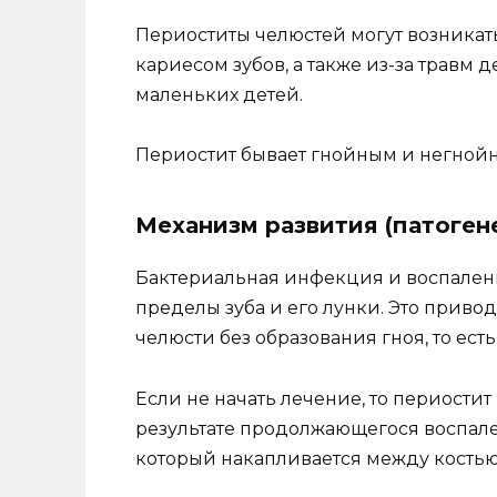
Периоститы челюстей могут возникат
кариесом зубов, а также из-за травм 
маленьких детей.
Периостит бывает гнойным и негнойны
Механизм развития (патоген
Бактериальная инфекция и воспалени
пределы зуба и его лунки. Это приво
челюсти без образования гноя, то ест
Если не начать лечение, то периостит
результате продолжающегося воспале
который накапливается между костью