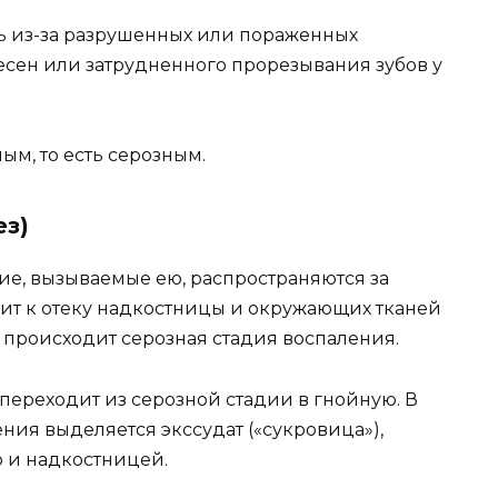
ь из-за разрушенных или пораженных
десен или затрудненного прорезывания зубов у
м, то есть серозным.
ез)
е, вызываемые ею, распространяются за
дит к отеку надкостницы и окружающих тканей
ь происходит серозная стадия воспаления.
 переходит из серозной стадии в гнойную. В
ния выделяется экссудат («сукровица»),
 и надкостницей.