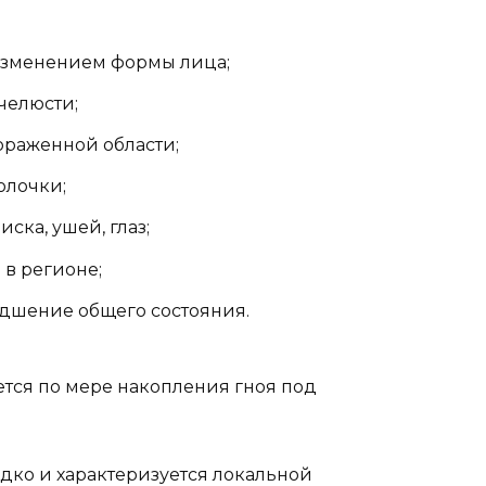
изменением формы лица;
челюсти;
раженной области;
олочки;
ска, ушей, глаз;
в регионе;
удшение общего состояния.
тся по мере накопления гноя под
дко и характеризуется локальной