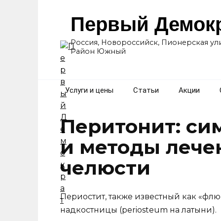
Перейти
к
Первый Демок
содержанию
Россия, Новороссийск, Пионерская ули
Район Южный
Услуги и цены
Статьи
Акции
Перитонит: си
и методы лече
челюсти
Периостит, также известный как «флю
надкостницы (periosteum на латыни).