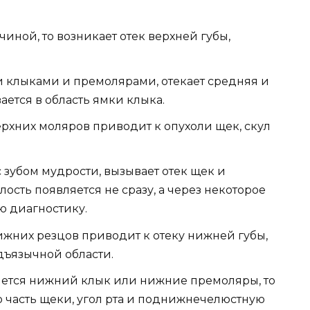
иной, то возникает отек верхней губы,
 клыками и премолярами, отекает средняя и
ается в область ямки клыка.
рхних моляров приводит к опухоли щек, скул
 зубом мудрости, вызывает отек щек и
ость появляется не сразу, а через некоторое
ю диагностику.
жних резцов приводит к отеку нижней губы,
дъязычной области.
яется нижний клык или нижние премоляры, то
 часть щеки, угол рта и поднижнечелюстную