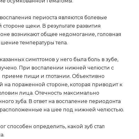
ние осумкованной гематомы.
оспаления периоста являются болевые
стороне щеки. В результате развития
зоне возникают общее недомогание, головная
ышение температуры тела.
казанных симптомов у него была боль в зубе,
учено. При воспалении нижней челюсти с
и приеме пищи и глотании. Объективно
й на пораженной стороне, которая приводит к
оловин лица. Отечность максимально
ого зуба. В ответ на воспаление периодонта
 расположенные на шее под нижней челюстью.
ог способен определить, какой зуб стал
а.