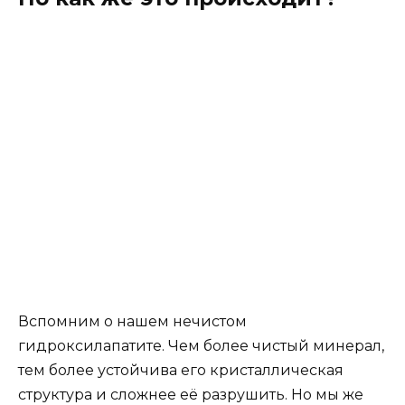
Вспомним о нашем нечистом
гидроксилапатите. Чем более чистый минерал,
тем более устойчива его кристаллическая
структура и сложнее её разрушить. Но мы же
хотим предотвратить разрушение зубной
эмали! Мелкие ионы, которые
перемешиваются в кристаллической
структуре, обычно нарушают её стабильность.
Однако ионы фторида — исключение!
Ион фторида очень маленький. Если он займет
место гидроксида в кристаллической
структуре, то вся структура значительно
уплотнится. При наличии небольшого