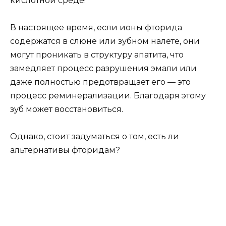
альтернативы фторидам?
Польза и вред фтора в воде
Фторированная вода играет важную роль в
восстановлении нехватки фтора в организме,
что положительно влияет на здоровье зубов и
организма в целом. Однако, она также
способствует накоплению фтора в организме,
который является одним из трудновыводимых
элементов.
Современные исследования показывают, что
при содержании более 1 мг фторида в литре
воды, это может стать потенциально опасным