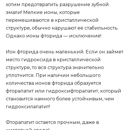
количества ионов фторида образуется
фторапатит или гидроксифторапатит, который
становится намного более устойчивым, чем
гидроксилапатит!
Фторапатит остается прочным, даже в
кислотной среде!
В настоящее время, если ионы фторида
содержатся в слюне или зубном налете, они
могут проникать в структуру апатита, что
замедляет процесс разрушения эмали или
даже полностью предотвращает его — это
процесс реминерализации. Благодаря этому
зуб может восстановиться.
Однако, стоит задуматься о том, есть ли