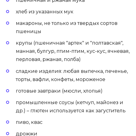
пшеничная и ржаная мука
хлеб из указанных мук
макароны, не только из твердых сортов
пшеницы
крупы (пшеничная "артек" и "полтавская",
манная, булгур, птим-птим, кус-кус, ячневая,
перловая, ржаная, полба)
сладкие изделия: любая выпечка, печенье,
торты, вафли, конфеты, мороженое
готовые завтраки (мюсли, хлопья)
промышленные соусы (кетчуп, майонез и
др.) – глютен используется как загуститель
пиво, квас
дрожжи