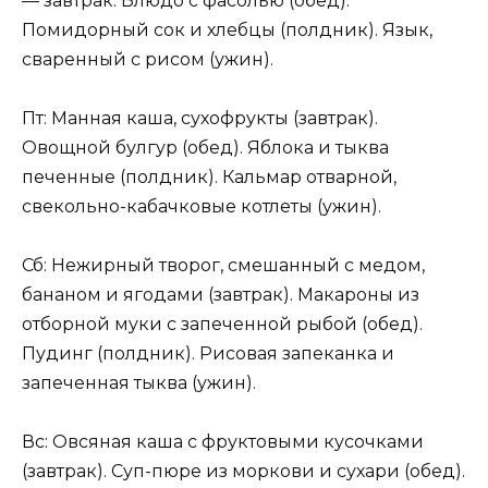
— завтрак. Блюдо с фасолью (обед).
Помидорный сок и хлебцы (полдник). Язык,
сваренный с рисом (ужин).
Пт: Манная каша, сухофрукты (завтрак).
Овощной булгур (обед). Яблока и тыква
печенные (полдник). Кальмар отварной,
свекольно-кабачковые котлеты (ужин).
Сб: Нежирный творог, смешанный с медом,
бананом и ягодами (завтрак). Макароны из
отборной муки с запеченной рыбой (обед).
Пудинг (полдник). Рисовая запеканка и
запеченная тыква (ужин).
Вс: Овсяная каша с фруктовыми кусочками
(завтрак). Суп-пюре из моркови и сухари (обед).