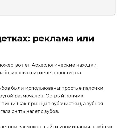
етках: реклама или
ножество лет. Археологические находки
заботилось о гигиене полости рта.
убов были использованы простые палочки,
другой размочален. Острый кончик
 пищи (как принцип зубочистки), а зубная
ала снять налет с зубов.
 в летописях можно найти упоминания о зубных