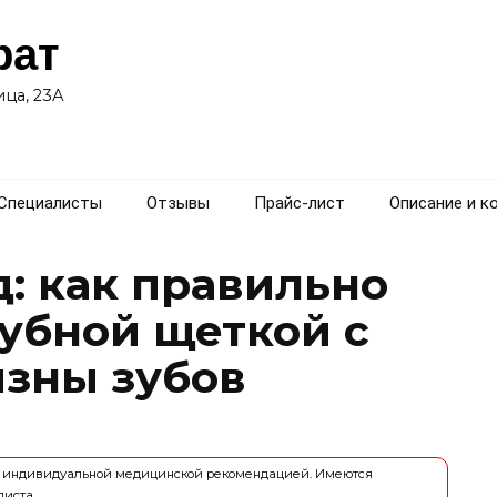
рат
ца, 23А
Специалисты
Отзывы
Прайс-лист
Описание и к
: как правильно
зубной щеткой с
изны зубов
ся индивидуальной медицинской рекомендацией. Имеются
листа.