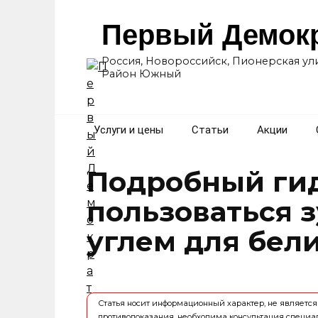
Перейти
к
Первый Демок
содержанию
Россия, Новороссийск, Пионерская ули
Район Южный
Услуги и цены
Статьи
Акции
Подробный гид
пользоваться 
углем для бел
Статья носит информационный характер, не являет
противопоказания, необходима консультация специа