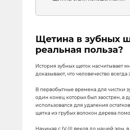
Щетина в зубных щ
реальная польза?
История зубных щеток насчитывает м
доказывают, что человечество всегда 
В первобытные времена для чистки з
один конец которых был заострен, а 
использовался для удаления остатков
щетка из грубых волокон дерева помог
Начиная с IV-III веков до нашей эры,