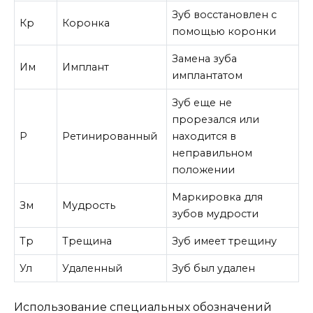
Зуб восстановлен с
Кр
Коронка
помощью коронки
Замена зуба
Им
Имплант
имплантатом
Зуб еще не
прорезался или
Р
Ретинированный
находится в
неправильном
положении
Маркировка для
Зм
Мудрость
зубов мудрости
Тр
Трещина
Зуб имеет трещину
Ул
Удаленный
Зуб был удален
Использование специальных обозначений