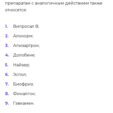
препаратам с аналогичным действием также
относятся:
Випросал В;
Алонорм;
Апизартрон;
Долобене;
Найзер;
Эспол;
Биофриз;
Финалгон;
Гэвкамен.