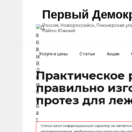
Перейти
к
Первый Демок
содержанию
Россия, Новороссийск, Пионерская ули
Район Южный
Услуги и цены
Статьи
Акции
Практическое 
правильно изг
протез для ле
Статья носит информационный характер, не являет
противопоказания, необходима консультация специа