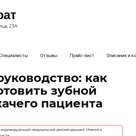
рат
ца, 23А
Специалисты
Отзывы
Прайс-лист
Описание и к
руководство: как
отовить зубной
жачего пациента
ся индивидуальной медицинской рекомендацией. Имеются
листа.