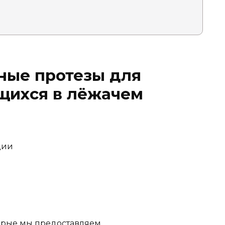
бные протезы для
щихся в лёжачем
ции
рые мы предоставляем