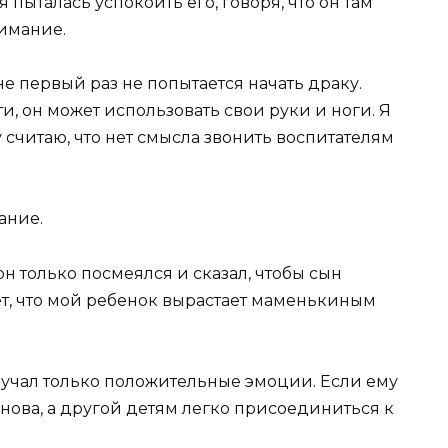
 пыталась успокоить его, говоря, что он там
нимание.
е первый раз не попытается начать драку.
и, он может использовать свои руки и ноги. Я
у считаю, что нет смысла звонить воспитателям
ание.
он только посмеялся и сказал, чтобы сын
ает, что мой ребенок вырастает маменькиным
олучал только положительные эмоции. Если ему
 снова, а другой детям легко присоединиться к