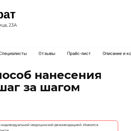
рат
ца, 23А
Специалисты
Отзывы
Прайс-лист
Описание и к
особ нанесения
шаг за шагом
ся индивидуальной медицинской рекомендацией. Имеются
листа.