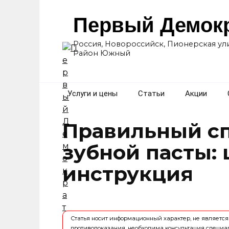
Перейти
к
Первый Демок
содержанию
Россия, Новороссийск, Пионерская ули
Район Южный
Услуги и цены
Статьи
Акции
Правильный сп
зубной пасты: 
инструкция
Статья носит информационный характер, не являет
противопоказания, необходима консультация специа