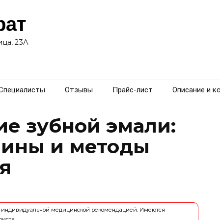
рат
ца, 23А
Специалисты
Отзывы
Прайс-лист
Описание и к
е зубной эмали:
чины и методы
я
ся индивидуальной медицинской рекомендацией. Имеются
листа.