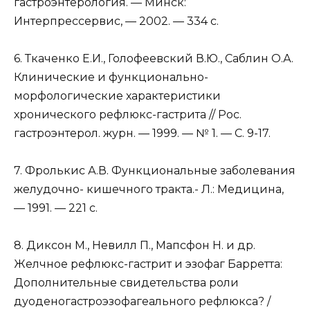
гастроэнтерология. — Минск:
Интерпрессервис, — 2002. — 334 с.
6. Ткаченко Е.И., Голофеевский В.Ю., Саблин О.А.
Клинические и функционально-
морфологические характеристики
хронического рефлюкс-гастрита // Poc.
гастроэнтерол. журн. — 1999. — № 1. — С. 9-17.
7. Фролькис А.В. Функциональные заболевания
желудочно- кишечного тракта.- Л.: Медицина,
— 1991. — 221 с.
8. Диксон М., Невилл П., Мапсфон Н. и др.
Желчное рефлюкс-гастрит и эзофаг Барретта:
Дополнительные свидетельства роли
дуоденогастроэзофагеального рефлюкса? /