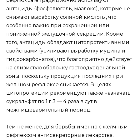
рефлюксате традиционно используют
антациды (фосфалюгель, маалокс), которые не
снижают выработку соляной кислоты, что
особенно важно при сохраненной или
пониженной желудочной секреции. Кроме
того, антациды обладают цитопротективными
свойствами (усиливают выработку муцина и
гидрокарбонатов), что благоприятно действует
на слизистую оболочку гастродуоденальной
зоны, поскольку продукция последних при
желчном рефлюксе снижается. В целях
цитопротекции рекомендуют также назначать
сукральфат по 1 г 3 — 4 раза в сут в
межпищеварительный период.
Тем не менее, для борьбы именно с желчным
рефлексом антисекреторные лекарства,