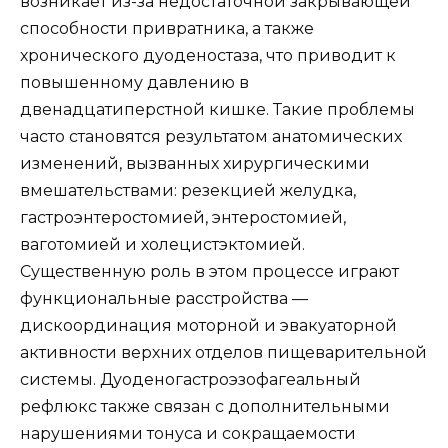
возникает из-за недостаточной закрывающей
способности привратника, а также
хронического дуоденостаза, что приводит к
повышенному давлению в
двенадцатиперстной кишке. Такие проблемы
часто становятся результатом анатомических
изменений, вызванных хирургическими
вмешательствами: резекцией желудка,
гастроэнтеростомией, энтеростомией,
ваготомией и холецистэктомией.
Существенную роль в этом процессе играют
функциональные расстройства —
дискоординация моторной и эвакуаторной
активности верхних отделов пищеварительной
системы. Дуоденогастроэзофагеальный
рефлюкс также связан с дополнительными
нарушениями тонуса и сокращаемости