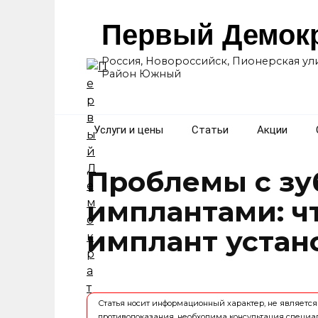
Перейти
к
Первый Демок
содержанию
Россия, Новороссийск, Пионерская ули
Район Южный
Услуги и цены
Статьи
Акции
Проблемы с з
имплантами: чт
имплант устан
Статья носит информационный характер, не являет
противопоказания, необходима консультация специа