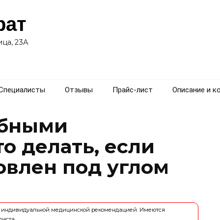
рат
ца, 23А
Специалисты
Отзывы
Прайс-лист
Описание и к
убными
о делать, если
овлен под углом
ся индивидуальной медицинской рекомендацией. Имеются
листа.