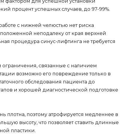
ным фактором для успешной установки
кий процент успешных случаев, до 97-99%.
 работе с нижней челюстью нет риска
сположенной неподалеку от края верхней
ьная процедура синус-лифтинга не требуется
и ограничения, связанные с наличием
тации возможно его повреждение только в
таточного обследования пациента до
тапов и хорошей диагностической подготовке
нь плотна, поэтому атрофируется медленнее в
большую высоту, что позволяет ставить длинные
тной пластики.