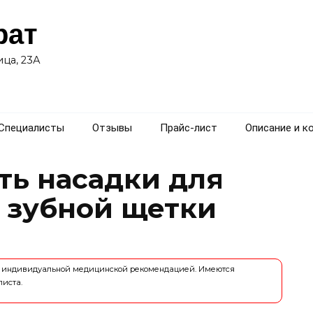
рат
ца, 23А
Специалисты
Отзывы
Прайс-лист
Описание и к
ть насадки для
 зубной щетки
ся индивидуальной медицинской рекомендацией. Имеются
листа.