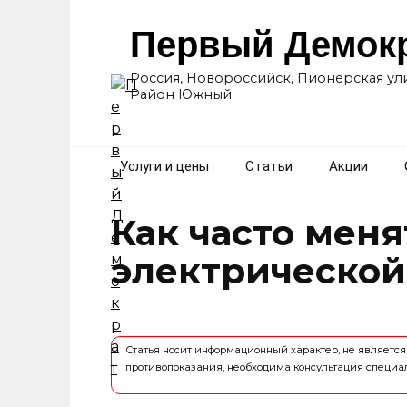
Перейти
к
Первый Демок
содержанию
Россия, Новороссийск, Пионерская ули
Район Южный
Услуги и цены
Статьи
Акции
Как часто меня
электрической
Статья носит информационный характер, не являет
противопоказания, необходима консультация специа