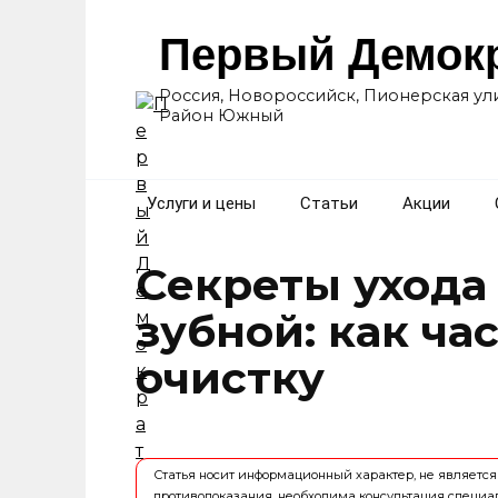
Перейти
к
Первый Демок
содержанию
Россия, Новороссийск, Пионерская ули
Район Южный
Услуги и цены
Статьи
Акции
Секреты ухода
зубной: как ча
очистку
Статья носит информационный характер, не являет
противопоказания, необходима консультация специа