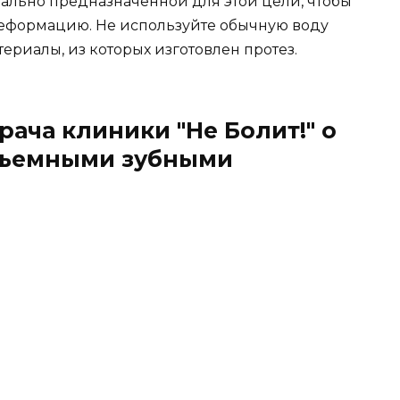
иально предназначенной для этой цели, чтобы
деформацию. Не используйте обычную воду
ериалы, из которых изготовлен протез.
рача клиники "Не Болит!" о
 съемными зубными