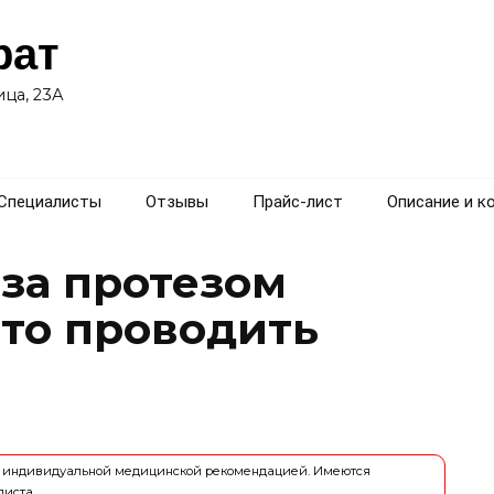
рат
ца, 23А
Специалисты
Отзывы
Прайс-лист
Описание и к
 за протезом
сто проводить
ся индивидуальной медицинской рекомендацией. Имеются
листа.