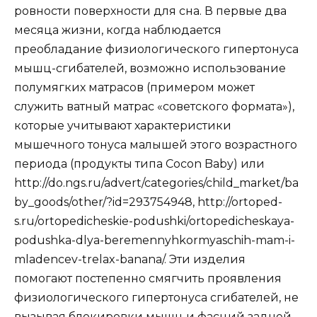
ровности поверхности для сна. В первые два
месяца жизни, когда наблюдается
преобладание физиологического гипертонуса
мышц-сгибателей, возможно использование
полумягких матрасов (примером может
служить ватный матрас «советского формата»),
которые учитывают характеристики
мышечного тонуса малышей этого возрастного
периода (продукты типа Cocon Baby) или
http://do.ngs.ru/advert/categories/child_market/ba
by_goods/other/?id=293754948, http://ortoped-
s.ru/ortopedicheskie-podushki/ortopedicheskaya-
podushka-dlya-beremennyhkormyaschih-mam-i-
mladencev-trelax-banana/. Эти изделия
помогают постепенно смягчить проявления
физиологического гипертонуса сгибателей, не
вызывая блокировки мышц и фасций задней