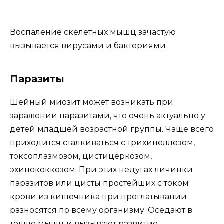
Воспаление скелетных мышц зачастую
вызывается вирусами и бактериями
Паразиты
Шейный миозит может возникать при
заражении паразитами, что очень актуально у
детей младшей возрастной группы. Чаще всего
приходится сталкиваться с трихинеллезом,
токсоплазмозом, цистицеркозом,
эхинококкозом. При этих недугах личинки
паразитов или цисты простейших с током
крови из кишечника при проглатывании
разносятся по всему организму. Оседают в
толще мышц и вызывают развитие