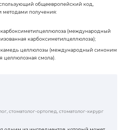
 использующий общеевропейский код,
и методами получения:
 карбоксиметилцеллюлоза (международный
изованная карбоксиметилцеллюлоза);
 камедь целлюлозы (международный синоним
я целлюлозная смола).
лог, стоматолог-ортопед, стоматолог-хирург
я одним из ингредиентов, который может