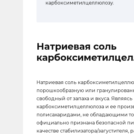
карбоксиметилцеллюлозу.
Натриевая соль
карбоксиметилцел
Натриевая соль карбоксиметилцеллюл
порошкообразную или гранулированную
свободный от запаха и вкуса. Являяс
карбоксиметилцеллюлоза и ее прои
полисахаридами, не обладающими то
официально признана безопасной пи
качестве стабилизатора/загустителя,