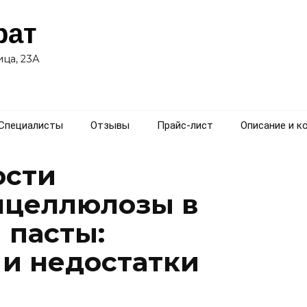
рат
ца, 23А
Специалисты
Отзывы
Прайс-лист
Описание и к
ости
лцеллюлозы в
 пасты:
и недостатки