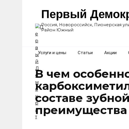
Перейти
к
Первый Демок
содержанию
Россия, Новороссийск, Пионерская ули
Район Южный
Услуги и цены
Статьи
Акции
В чем особенн
карбоксимети
составе зубной
преимущества 